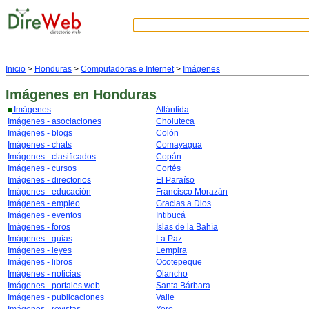
Inicio
>
Honduras
>
Computadoras e Internet
>
Imágenes
Imágenes
en Honduras
Imágenes
Atlántida
Imágenes - asociaciones
Choluteca
Imágenes - blogs
Colón
Imágenes - chats
Comayagua
Imágenes - clasificados
Copán
Imágenes - cursos
Cortés
Imágenes - directorios
El Paraíso
Imágenes - educación
Francisco Morazán
Imágenes - empleo
Gracias a Dios
Imágenes - eventos
Intibucá
Imágenes - foros
Islas de la Bahía
Imágenes - guías
La Paz
Imágenes - leyes
Lempira
Imágenes - libros
Ocotepeque
Imágenes - noticias
Olancho
Imágenes - portales web
Santa Bárbara
Imágenes - publicaciones
Valle