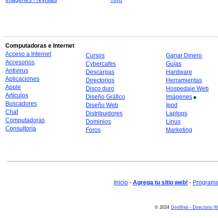
Imágenes - revistas
Yoro
Computadoras e Internet
Acceso a Internet
Cursos
Ganar Dinero
Accesorios
Cybercafes
Guías
Antivirus
Descargas
Hardware
Aplicaciones
Directorios
Herramientas
Apple
Disco duro
Hospedaje Web
Artículos
Diseño Gráfico
Imágenes
Buscadores
Diseño Web
Ipod
Chat
Distribuidores
Laptops
Computadoras
Dominios
Linux
Consultoría
Foros
Marketing
Inicio
-
Agrega tu sitio web!
-
Programa 
© 2024
DireWeb - Directorio 