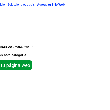
nicio
-
Selecciona otro país
-
Agrega tu Sitio Web!
ndas
en Honduras
?
en esta categoría!