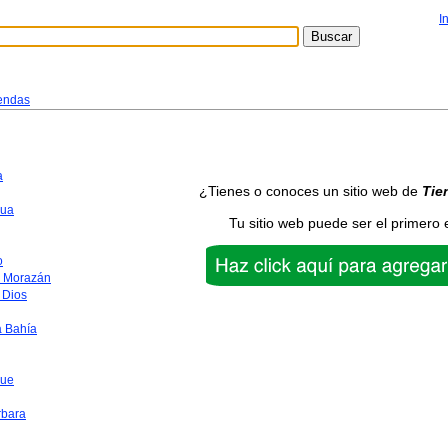
I
endas
a
¿Tienes o conoces un sitio web de
Tie
ua
Tu sitio web puede ser el primero 
o
o Morazán
 Dios
a Bahía
que
rbara