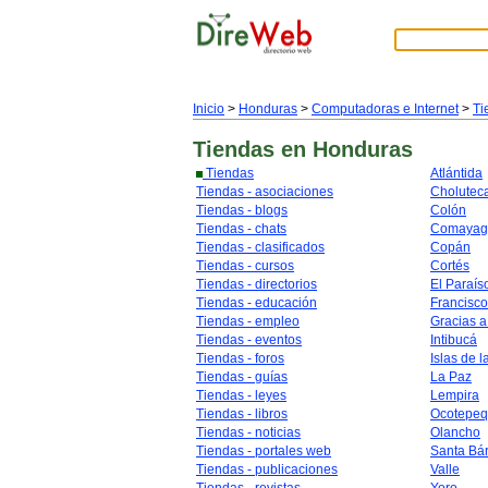
Inicio
>
Honduras
>
Computadoras e Internet
>
Ti
Tiendas
en Honduras
Tiendas
Atlántida
Tiendas - asociaciones
Cholutec
Tiendas - blogs
Colón
Tiendas - chats
Comayag
Tiendas - clasificados
Copán
Tiendas - cursos
Cortés
Tiendas - directorios
El Paraís
Tiendas - educación
Francisc
Tiendas - empleo
Gracias a
Tiendas - eventos
Intibucá
Tiendas - foros
Islas de l
Tiendas - guías
La Paz
Tiendas - leyes
Lempira
Tiendas - libros
Ocotepe
Tiendas - noticias
Olancho
Tiendas - portales web
Santa Bá
Tiendas - publicaciones
Valle