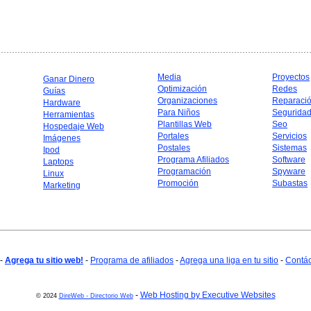
Media
Proyectos
Ganar Dinero
Optimización
Redes
Guías
Organizaciones
Reparaci
Hardware
Para Niños
Segurida
Herramientas
Plantillas Web
Seo
Hospedaje Web
Portales
Servicios
Imágenes
Postales
Sistemas
Ipod
Programa Afiliados
Software
Laptops
Programación
Spyware
Linux
Promoción
Subastas
Marketing
-
Agrega tu sitio web!
-
Programa de afiliados
-
Agrega una liga en tu sitio
-
Contá
-
Web Hosting by Executive Websites
© 2024
DireWeb - Directorio Web