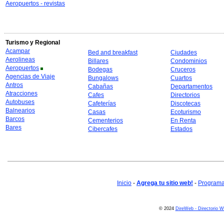
Aeropuertos - revistas
Turismo y Regional
Acampar
Bed and breakfast
Ciudades
Aerolineas
Billares
Condominios
Aeropuertos
Bodegas
Cruceros
Agencias de Viaje
Bungalows
Cuartos
Antros
Cabañas
Departamentos
Atracciones
Cafes
Directorios
Autobuses
Cafeterías
Discotecas
Balnearios
Casas
Ecoturismo
Barcos
Cementerios
En Renta
Bares
Cibercafes
Estados
Inicio
-
Agrega tu sitio web!
-
Programa 
© 2024
DireWeb - Directorio 