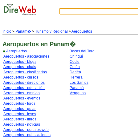
Inicio
>
Panam�
>
Turismo y Regional
>
Aeropuertos
Aeropuertos
en Panam�
Aeropuertos
Bocas del Toro
Aeropuertos - asociaciones
Chiriquí
Aeropuertos - blogs
Coclé
Aeropuertos - chats
Colón
Aeropuertos - clasificados
Darién
Aeropuertos - cursos
Herrera
Aeropuertos - directorios
Los Santos
Aeropuertos - educación
Panamá
Aeropuertos - empleo
Veraguas
Aeropuertos - eventos
Aeropuertos - foros
Aeropuertos - guías
Aeropuertos - leyes
Aeropuertos - libros
Aeropuertos - noticias
Aeropuertos - portales web
Aeropuertos - publicaciones