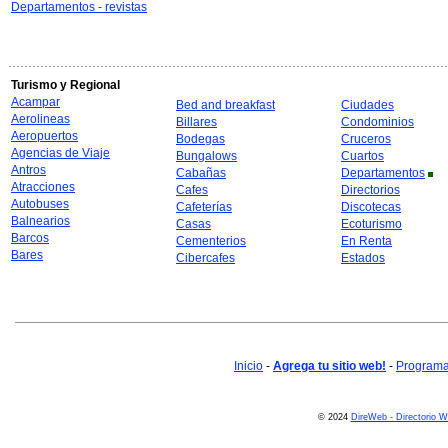
Departamentos - revistas
Turismo y Regional
Acampar
Bed and breakfast
Ciudades
Aerolineas
Billares
Condominios
Aeropuertos
Bodegas
Cruceros
Agencias de Viaje
Bungalows
Cuartos
Antros
Cabañas
Departamentos
Atracciones
Cafes
Directorios
Autobuses
Cafeterías
Discotecas
Balnearios
Casas
Ecoturismo
Barcos
Cementerios
En Renta
Bares
Cibercafes
Estados
Inicio
-
Agrega tu sitio web!
-
Programa 
© 2024
DireWeb - Directorio 