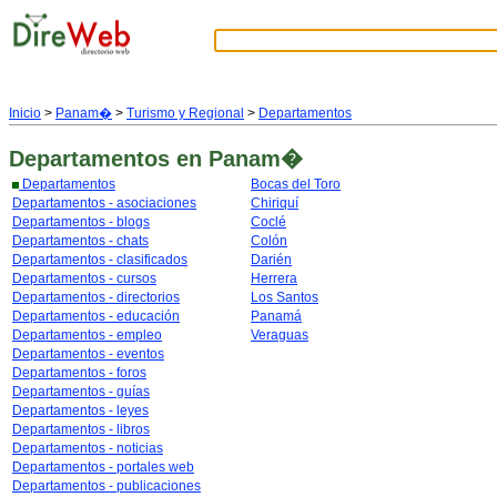
Inicio
>
Panam�
>
Turismo y Regional
>
Departamentos
Departamentos
en Panam�
Departamentos
Bocas del Toro
Departamentos - asociaciones
Chiriquí
Departamentos - blogs
Coclé
Departamentos - chats
Colón
Departamentos - clasificados
Darién
Departamentos - cursos
Herrera
Departamentos - directorios
Los Santos
Departamentos - educación
Panamá
Departamentos - empleo
Veraguas
Departamentos - eventos
Departamentos - foros
Departamentos - guías
Departamentos - leyes
Departamentos - libros
Departamentos - noticias
Departamentos - portales web
Departamentos - publicaciones