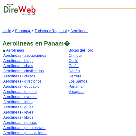
Inicio
>
Panam�
>
Turismo y Regional
>
Aerolineas
Aerolineas
en Panam�
Aerolineas
Bocas del Toro
Aerolineas - asociaciones
Chiriquí
Aerolineas - blogs
Coclé
Aerolineas - chats
Colón
Aerolineas - clasificados
Darién
Aerolineas - cursos
Herrera
Aerolineas - directorios
Los Santos
Aerolineas - educación
Panamá
Aerolineas - empleo
Veraguas
Aerolineas - eventos
Aerolineas - foros
Aerolineas - guías
Aerolineas - leyes
Aerolineas - libros
Aerolineas - noticias
Aerolineas - portales web
Aerolineas - publicaciones