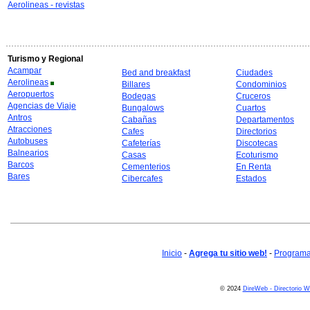
Aerolineas - revistas
Turismo y Regional
Acampar
Bed and breakfast
Ciudades
Aerolineas
Billares
Condominios
Aeropuertos
Bodegas
Cruceros
Agencias de Viaje
Bungalows
Cuartos
Antros
Cabañas
Departamentos
Atracciones
Cafes
Directorios
Autobuses
Cafeterías
Discotecas
Balnearios
Casas
Ecoturismo
Barcos
Cementerios
En Renta
Bares
Cibercafes
Estados
Inicio
-
Agrega tu sitio web!
-
Programa 
© 2024
DireWeb - Directorio 