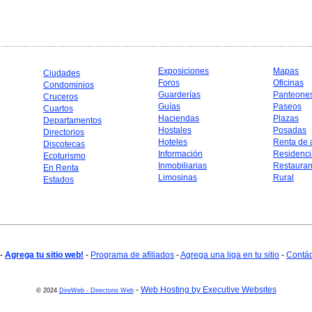
Exposiciones
Mapas
Ciudades
Foros
Oficinas
Condominios
Guarderías
Panteone
Cruceros
Guías
Paseos
Cuartos
Haciendas
Plazas
Departamentos
Hostales
Posadas
Directorios
Hoteles
Renta de 
Discotecas
Información
Residenci
Ecoturismo
Inmobiliarias
Restauran
En Renta
Limosinas
Rural
Estados
-
Agrega tu sitio web!
-
Programa de afiliados
-
Agrega una liga en tu sitio
-
Contá
-
Web Hosting by Executive Websites
© 2024
DireWeb - Directorio Web