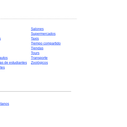
Salones
Supermercados
s
Taxis
Tiempo compartido
Tiendas
Tours
autos
Transporte
as de estudiantes
Zoológicos
tes
ctanos