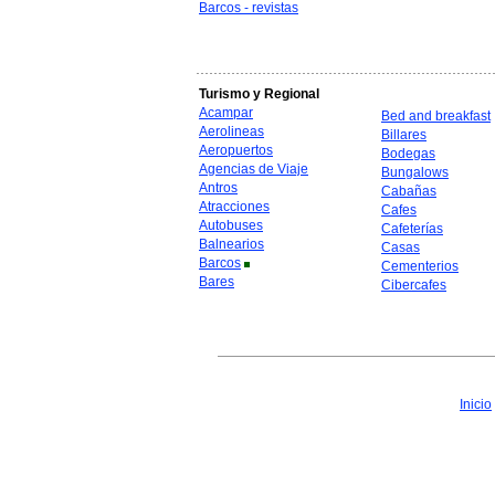
Barcos - revistas
Turismo y Regional
Acampar
Bed and breakfast
Aerolineas
Billares
Aeropuertos
Bodegas
Agencias de Viaje
Bungalows
Antros
Cabañas
Atracciones
Cafes
Autobuses
Cafeterías
Balnearios
Casas
Barcos
Cementerios
Bares
Cibercafes
Inicio