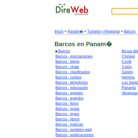
Inicio
>
Panam�
>
Turismo y Regional
>
Barcos
Barcos
en Panam�
Barcos
Bocas del
Barcos - asociaciones
Chiriquí
Barcos - blogs
Coclé
Barcos - chats
Colón
Barcos - clasificados
Darién
Barcos - cursos
Herrera
Barcos - directorios
Los Sant
Barcos - educación
Panamá
Barcos - empleo
Veraguas
Barcos - eventos
Barcos - foros
Barcos - guías
Barcos - leyes
Barcos - libros
Barcos - noticias
Barcos - portales web
Barcos - publicaciones