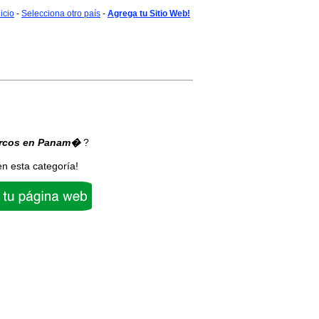
nicio
-
Selecciona otro país
-
Agrega tu Sitio Web!
rcos
en Panam�
?
en esta categoría!