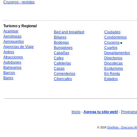
Cruceros - revistas
Turismo y Regional
Acampar
Bed and breakfast
Ciudades
Aerolineas
Billares
Condominios
Aeropuertos
Bodegas
Cruceros
Agencias de Viaje
Bungalows
Cuartos
Antros
Cabañas
Departamentos
Atracciones
Cafes
Directorios
Autobuses
Cafeterías
Discotecas
Balnearios
Casas
Ecoturismo
Barcos
Cementerios
En Renta
Bares
Cibercafes
Estados
Inicio
-
Agrega tu sitio web!
-
Programa 
© 2024
DireWeb - Directorio 