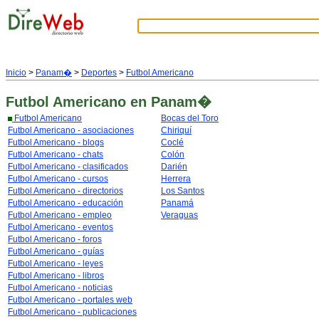
Inicio
>
Panam�
>
Deportes
>
Futbol Americano
Futbol Americano
en Panam�
Futbol Americano
Bocas del Toro
Futbol Americano - asociaciones
Chiriquí
Futbol Americano - blogs
Coclé
Futbol Americano - chats
Colón
Futbol Americano - clasificados
Darién
Futbol Americano - cursos
Herrera
Futbol Americano - directorios
Los Santos
Futbol Americano - educación
Panamá
Futbol Americano - empleo
Veraguas
Futbol Americano - eventos
Futbol Americano - foros
Futbol Americano - guías
Futbol Americano - leyes
Futbol Americano - libros
Futbol Americano - noticias
Futbol Americano - portales web
Futbol Americano - publicaciones