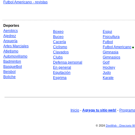
Futbol Americano - revistas
Deportes
Aerobics
Boxeo
Esqui
Ajedrez
Buceo
Fisicultura
Arquería
Cacería
Futbol
Artes Marciales
Ciclismo
Futbol Americano
Atletismo
Clavados
Gimnasia
Automovilismo
Clubs
Gimnasios
Badminton
Defensa personal
Golf
Basquetbol
En general
Hockey
Beisbol
Equitación
Judo
Boliche
Esgrima
Karate
Inicio
-
Agrega tu sitio web!
-
Programa 
© 2024
DireWeb - Directorio 