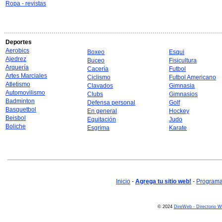
Ropa - revistas
Deportes
Aerobics
Boxeo
Esqui
Ajedrez
Buceo
Fisicultura
Arquería
Cacería
Futbol
Artes Marciales
Ciclismo
Futbol Americano
Atletismo
Clavados
Gimnasia
Automovilismo
Clubs
Gimnasios
Badminton
Defensa personal
Golf
Basquetbol
En general
Hockey
Beisbol
Equitación
Judo
Boliche
Esgrima
Karate
Inicio
-
Agrega tu sitio web!
-
Programa 
© 2024
DireWeb - Directorio 