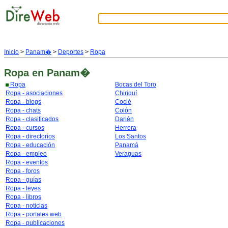
Inicio
>
Panam�
>
Deportes
>
Ropa
Ropa
en Panam�
Ropa
Bocas del Toro
Ropa - asociaciones
Chiriquí
Ropa - blogs
Coclé
Ropa - chats
Colón
Ropa - clasificados
Darién
Ropa - cursos
Herrera
Ropa - directorios
Los Santos
Ropa - educación
Panamá
Ropa - empleo
Veraguas
Ropa - eventos
Ropa - foros
Ropa - guías
Ropa - leyes
Ropa - libros
Ropa - noticias
Ropa - portales web
Ropa - publicaciones