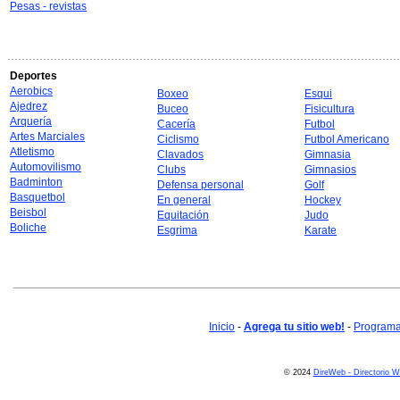
Pesas - revistas
Deportes
Aerobics
Boxeo
Esqui
Ajedrez
Buceo
Fisicultura
Arquería
Cacería
Futbol
Artes Marciales
Ciclismo
Futbol Americano
Atletismo
Clavados
Gimnasia
Automovilismo
Clubs
Gimnasios
Badminton
Defensa personal
Golf
Basquetbol
En general
Hockey
Beisbol
Equitación
Judo
Boliche
Esgrima
Karate
Inicio
-
Agrega tu sitio web!
-
Programa 
© 2024
DireWeb - Directorio 