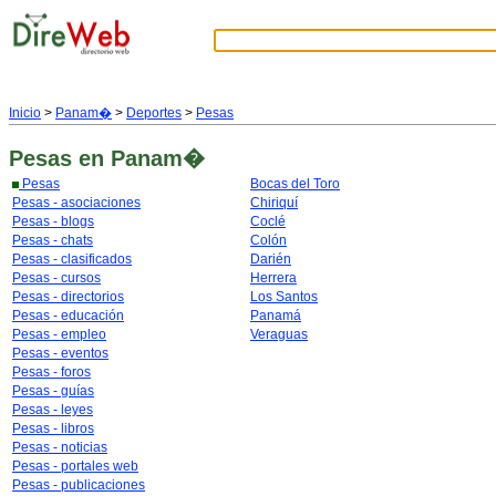
Inicio
>
Panam�
>
Deportes
>
Pesas
Pesas
en Panam�
Pesas
Bocas del Toro
Pesas - asociaciones
Chiriquí
Pesas - blogs
Coclé
Pesas - chats
Colón
Pesas - clasificados
Darién
Pesas - cursos
Herrera
Pesas - directorios
Los Santos
Pesas - educación
Panamá
Pesas - empleo
Veraguas
Pesas - eventos
Pesas - foros
Pesas - guías
Pesas - leyes
Pesas - libros
Pesas - noticias
Pesas - portales web
Pesas - publicaciones