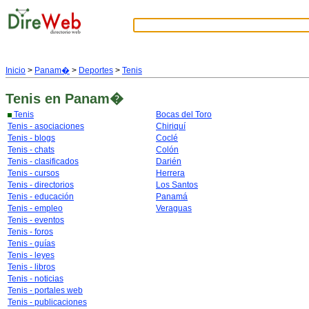
Inicio
>
Panam�
>
Deportes
>
Tenis
Tenis
en Panam�
Tenis
Bocas del Toro
Tenis - asociaciones
Chiriquí
Tenis - blogs
Coclé
Tenis - chats
Colón
Tenis - clasificados
Darién
Tenis - cursos
Herrera
Tenis - directorios
Los Santos
Tenis - educación
Panamá
Tenis - empleo
Veraguas
Tenis - eventos
Tenis - foros
Tenis - guías
Tenis - leyes
Tenis - libros
Tenis - noticias
Tenis - portales web
Tenis - publicaciones