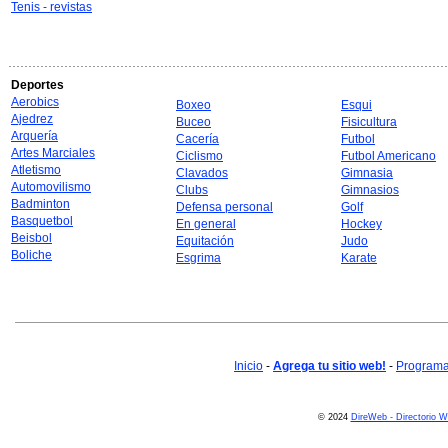
Tenis - revistas
Deportes
Aerobics
Boxeo
Esqui
Ajedrez
Buceo
Fisicultura
Arquería
Cacería
Futbol
Artes Marciales
Ciclismo
Futbol Americano
Atletismo
Clavados
Gimnasia
Automovilismo
Clubs
Gimnasios
Badminton
Defensa personal
Golf
Basquetbol
En general
Hockey
Beisbol
Equitación
Judo
Boliche
Esgrima
Karate
Inicio
-
Agrega tu sitio web!
-
Programa 
© 2024
DireWeb - Directorio 