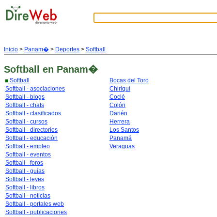
Inicio
>
Panam�
>
Deportes
>
Softball
Softball
en Panam�
Softball
Bocas del Toro
Softball - asociaciones
Chiriquí
Softball - blogs
Coclé
Softball - chats
Colón
Softball - clasificados
Darién
Softball - cursos
Herrera
Softball - directorios
Los Santos
Softball - educación
Panamá
Softball - empleo
Veraguas
Softball - eventos
Softball - foros
Softball - guías
Softball - leyes
Softball - libros
Softball - noticias
Softball - portales web
Softball - publicaciones