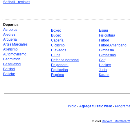
Softball - revistas
Deportes
Aerobics
Boxeo
Esqui
Ajedrez
Buceo
Fisicultura
Arquería
Cacería
Futbol
Artes Marciales
Ciclismo
Futbol Americano
Atletismo
Clavados
Gimnasia
Automovilismo
Clubs
Gimnasios
Badminton
Defensa personal
Golf
Basquetbol
En general
Hockey
Beisbol
Equitación
Judo
Boliche
Esgrima
Karate
Inicio
-
Agrega tu sitio web!
-
Programa 
© 2024
DireWeb - Directorio 