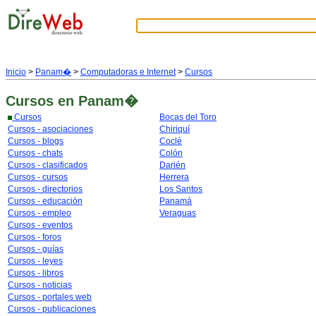
Inicio
>
Panam�
>
Computadoras e Internet
>
Cursos
Cursos
en Panam�
Cursos
Bocas del Toro
Cursos - asociaciones
Chiriquí
Cursos - blogs
Coclé
Cursos - chats
Colón
Cursos - clasificados
Darién
Cursos - cursos
Herrera
Cursos - directorios
Los Santos
Cursos - educación
Panamá
Cursos - empleo
Veraguas
Cursos - eventos
Cursos - foros
Cursos - guías
Cursos - leyes
Cursos - libros
Cursos - noticias
Cursos - portales web
Cursos - publicaciones