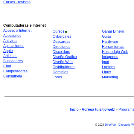
Cursos - revistas
Computadoras e Internet
Acceso a Internet
Cursos
Ganar Dinero
Accesorios
Cybercafes
Guías
Antivirus
Descargas
Hardware
Aplicaciones
Directorios
Herramientas
Apple
Disco duro
Hospedaje Web
Artículos
Diseño Gráfico
Imágenes
Buscadores
Diseño Web
Ipod
Chat
Distribuidores
Laptops
Computadoras
Dominios
Linux
Consultoría
Foros
Marketing
Inicio
-
Agrega tu sitio web!
-
Programa 
© 2024
DireWeb - Directorio 