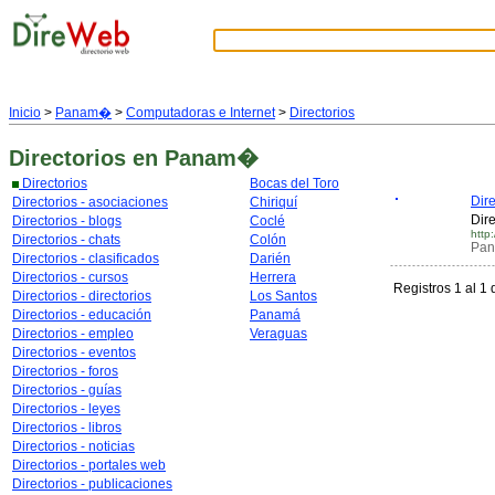
Inicio
>
Panam�
>
Computadoras e Internet
>
Directorios
Directorios
en Panam�
Directorios
Bocas del Toro
Dir
Directorios - asociaciones
Chiriquí
Dir
Directorios - blogs
Coclé
http
Directorios - chats
Colón
Pan
Directorios - clasificados
Darién
Directorios - cursos
Herrera
Registros 1 al 1 
Directorios - directorios
Los Santos
Directorios - educación
Panamá
Directorios - empleo
Veraguas
Directorios - eventos
Directorios - foros
Directorios - guías
Directorios - leyes
Directorios - libros
Directorios - noticias
Directorios - portales web
Directorios - publicaciones