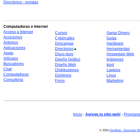
Directorios - revistas
Computadoras e Internet
Acceso a Internet
Cursos
Ganar Dinero
Accesorios
Cybercafes
Guías
Antivirus
Descargas
Hardware
Aplicaciones
Directorios
Herramientas
Apple
Disco duro
Hospedaje Web
Artículos
Diseño Gráfico
Imágenes
Buscadores
Diseño Web
Ipod
Chat
Distribuidores
Laptops
Computadoras
Dominios
Linux
Consultoría
Foros
Marketing
Inicio
-
Agrega tu sitio web!
-
Programa 
© 2024
DireWeb - Directorio 