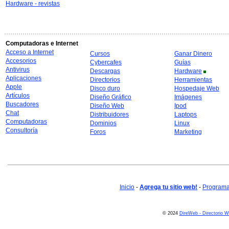
Hardware - revistas
Computadoras e Internet
Acceso a Internet
Cursos
Ganar Dinero
Accesorios
Cybercafes
Guías
Antivirus
Descargas
Hardware
Aplicaciones
Directorios
Herramientas
Apple
Disco duro
Hospedaje Web
Artículos
Diseño Gráfico
Imágenes
Buscadores
Diseño Web
Ipod
Chat
Distribuidores
Laptops
Computadoras
Dominios
Linux
Consultoría
Foros
Marketing
Inicio
-
Agrega tu sitio web!
-
Programa 
© 2024
DireWeb - Directorio 