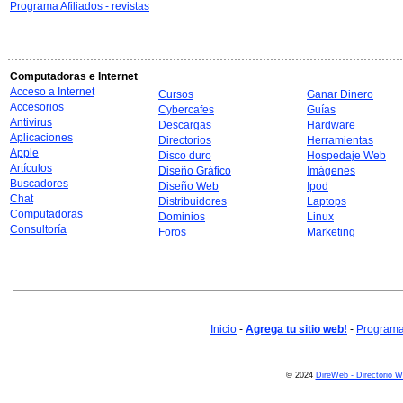
Programa Afiliados - revistas
Computadoras e Internet
Acceso a Internet
Cursos
Ganar Dinero
Accesorios
Cybercafes
Guías
Antivirus
Descargas
Hardware
Aplicaciones
Directorios
Herramientas
Apple
Disco duro
Hospedaje Web
Artículos
Diseño Gráfico
Imágenes
Buscadores
Diseño Web
Ipod
Chat
Distribuidores
Laptops
Computadoras
Dominios
Linux
Consultoría
Foros
Marketing
Inicio
-
Agrega tu sitio web!
-
Programa 
© 2024
DireWeb - Directorio 