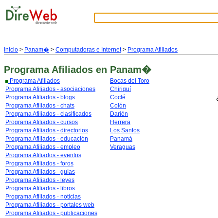
Inicio
>
Panam�
>
Computadoras e Internet
>
Programa Afiliados
Programa Afiliados
en Panam�
Programa Afiliados
Bocas del Toro
Programa Afiliados - asociaciones
Chiriquí
Programa Afiliados - blogs
Coclé
Programa Afiliados - chats
Colón
Programa Afiliados - clasificados
Darién
Programa Afiliados - cursos
Herrera
Programa Afiliados - directorios
Los Santos
Programa Afiliados - educación
Panamá
Programa Afiliados - empleo
Veraguas
Programa Afiliados - eventos
Programa Afiliados - foros
Programa Afiliados - guías
Programa Afiliados - leyes
Programa Afiliados - libros
Programa Afiliados - noticias
Programa Afiliados - portales web
Programa Afiliados - publicaciones