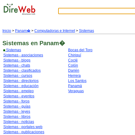
Inicio
>
Panam�
>
Computadoras e Internet
>
Sistemas
Sistemas
en Panam�
Sistemas
Bocas del Toro
Sistemas - asociaciones
Chiriquí
Sistemas - blogs
Coclé
Sistemas - chats
Colón
Sistemas - clasificados
Darién
Sistemas - cursos
Herrera
Sistemas - directorios
Los Santos
Sistemas - educación
Panamá
Sistemas - empleo
Veraguas
Sistemas - eventos
Sistemas - foros
Sistemas - guías
Sistemas - leyes
Sistemas - libros
Sistemas - noticias
Sistemas - portales web
Sistemas - publicaciones