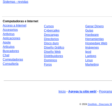
Sistemas - revistas
Computadoras e Internet
Acceso a Internet
Cursos
Ganar Dinero
Accesorios
Cybercafes
Guías
Antivirus
Descargas
Hardware
Aplicaciones
Directorios
Herramientas
Apple
Disco duro
Hospedaje Web
Artículos
Diseño Gráfico
Imágenes
Buscadores
Diseño Web
Ipod
Chat
Distribuidores
Laptops
Computadoras
Dominios
Linux
Consultoría
Foros
Marketing
Inicio
-
Agrega tu sitio web!
-
Programa 
© 2024
DireWeb - Directorio 