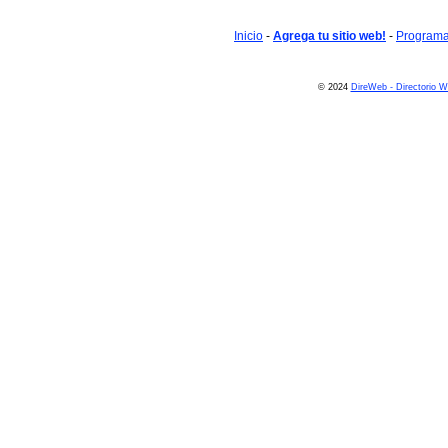
Inicio
-
Agrega tu sitio web!
-
Programa 
© 2024
DireWeb - Directorio 