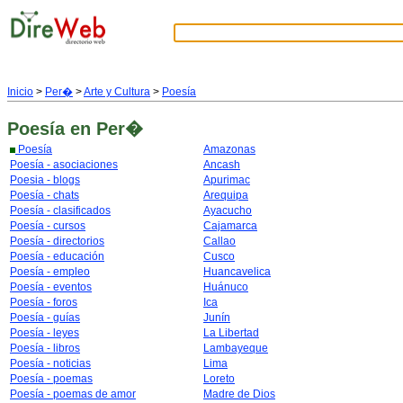
Inicio
>
Per�
>
Arte y Cultura
>
Poesía
Poesía
en Per�
Poesía
Amazonas
Poesía - asociaciones
Ancash
Poesia - blogs
Apurimac
Poesía - chats
Arequipa
Poesía - clasificados
Ayacucho
Poesía - cursos
Cajamarca
Poesía - directorios
Callao
Poesía - educación
Cusco
Poesía - empleo
Huancavelica
Poesía - eventos
Huánuco
Poesía - foros
Ica
Poesía - guías
Junín
Poesía - leyes
La Libertad
Poesía - libros
Lambayeque
Poesía - noticias
Lima
Poesía - poemas
Loreto
Poesía - poemas de amor
Madre de Dios