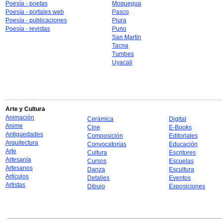
Poesía - poetas
Moquegua
Poesía - portales web
Pasco
Poesía - publicaciones
Piura
Poesía - revistas
Puno
San Martin
Tacna
Tumbes
Uyacali
Arte y Cultura
Animación
Cerámica
Digital
Anime
Cine
E-Books
Antiguedades
Composición
Editoriales
Arquitectura
Convocatorias
Educación
Arte
Cultura
Escritores
Artesanía
Cursos
Escuelas
Artesanos
Danza
Escultura
Artículos
Detalles
Eventos
Artistas
Dibujo
Exposiciones