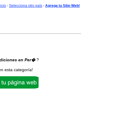
nicio
-
Selecciona otro país
-
Agrega tu Sitio Web!
diciones
en Per�
?
en esta categoría!