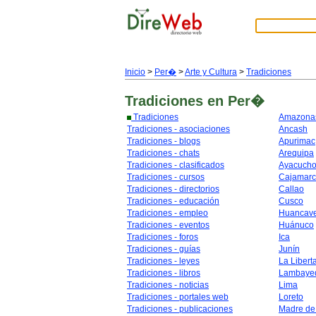
Inicio
>
Per�
>
Arte y Cultura
>
Tradiciones
Tradiciones
en Per�
Tradiciones
Amazona
Tradiciones - asociaciones
Ancash
Tradiciones - blogs
Apurimac
Tradiciones - chats
Arequipa
Tradiciones - clasificados
Ayacuch
Tradiciones - cursos
Cajamar
Tradiciones - directorios
Callao
Tradiciones - educación
Cusco
Tradiciones - empleo
Huancave
Tradiciones - eventos
Huánuco
Tradiciones - foros
Ica
Tradiciones - guías
Junín
Tradiciones - leyes
La Libert
Tradiciones - libros
Lambaye
Tradiciones - noticias
Lima
Tradiciones - portales web
Loreto
Tradiciones - publicaciones
Madre de