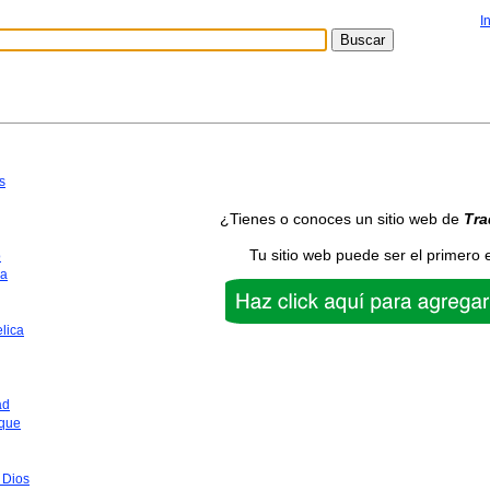
I
s
¿Tienes o conoces un sitio web de
Tra
Tu sitio web puede ser el primero 
o
ca
lica
ad
que
 Dios