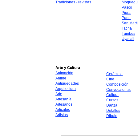
Tradiciones - revistas
Moquegu
Pasco
Piura
Puno
San Mart
Tacna
Tumbes
Uyacali
Arte y Cultura
Animación
Cerámica
Anime
Cine
Antiguedades
Composición
Arquitectura
Convocatorias
Arte
Cultura
Artesanía
Cursos
Artesanos
Danza
Artículos
Detalles
Artistas
Dibujo