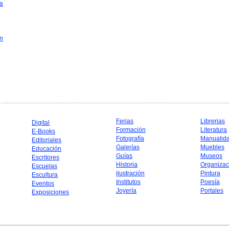
a
in
Ferias
Librerias
Digital
Formación
Literatura
E-Books
Fotografía
Manualid
Editoriales
Galerías
Muebles
Educación
Guías
Museos
Escritores
Historia
Organizac
Escuelas
ilustración
Pintura
Escultura
Institutos
Poesía
Eventos
Joyería
Portales
Exposiciones