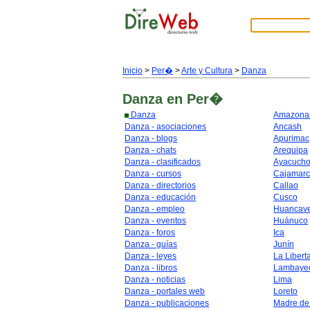
Inicio
>
Per�
>
Arte y Cultura
>
Danza
Danza
en Per�
Danza
Amazona
Danza - asociaciones
Ancash
Danza - blogs
Apurimac
Danza - chats
Arequipa
Danza - clasificados
Ayacuch
Danza - cursos
Cajamar
Danza - directorios
Callao
Danza - educación
Cusco
Danza - empleo
Huancave
Danza - eventos
Huánuco
Danza - foros
Ica
Danza - guías
Junín
Danza - leyes
La Libert
Danza - libros
Lambaye
Danza - noticias
Lima
Danza - portales web
Loreto
Danza - publicaciones
Madre de