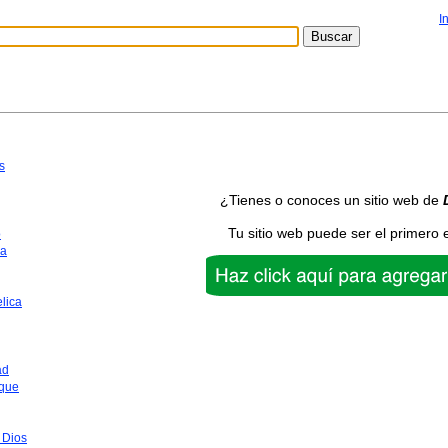
I
s
¿Tienes o conoces un sitio web de
Tu sitio web puede ser el primero 
o
ca
lica
ad
que
 Dios