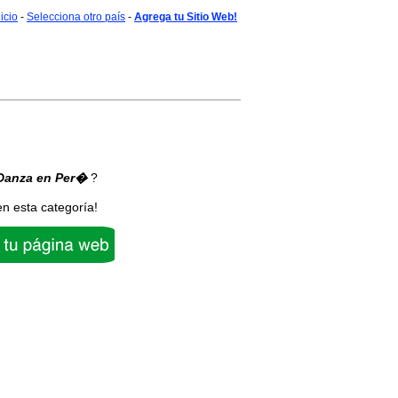
nicio
-
Selecciona otro país
-
Agrega tu Sitio Web!
Danza
en Per�
?
en esta categoría!