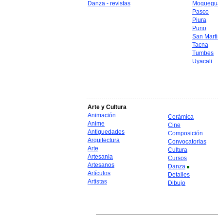
Danza - revistas
Moquegu
Pasco
Piura
Puno
San Mart
Tacna
Tumbes
Uyacali
Arte y Cultura
Animación
Cerámica
Anime
Cine
Antiguedades
Composición
Arquitectura
Convocatorias
Arte
Cultura
Artesanía
Cursos
Artesanos
Danza
Artículos
Detalles
Artistas
Dibujo