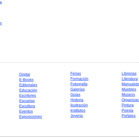
a
in
Ferias
Librerias
Digital
Formación
Literatura
E-Books
Fotografía
Manualid
Editoriales
Galerías
Muebles
Educación
Guías
Museos
Escritores
Historia
Organizac
Escuelas
ilustración
Pintura
Escultura
Institutos
Poesía
Eventos
Joyería
Portales
Exposiciones