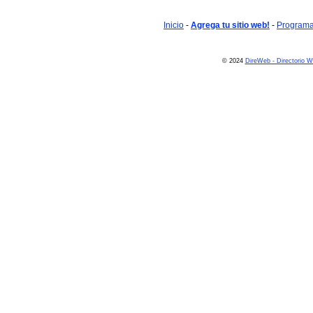
Inicio
-
Agrega tu sitio web!
-
Programa 
© 2024
DireWeb - Directorio 