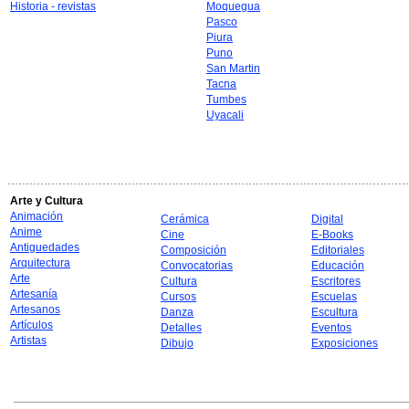
Historia - revistas
Moquegua
Pasco
Piura
Puno
San Martin
Tacna
Tumbes
Uyacali
Arte y Cultura
Animación
Cerámica
Digital
Anime
Cine
E-Books
Antiguedades
Composición
Editoriales
Arquitectura
Convocatorias
Educación
Arte
Cultura
Escritores
Artesanía
Cursos
Escuelas
Artesanos
Danza
Escultura
Artículos
Detalles
Eventos
Artistas
Dibujo
Exposiciones