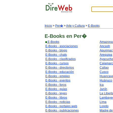
Inicio
>
Per�
>
Arte y Cultura
>
E-Books
E-Books
en Per�
E-Books
Amazona
E-Books - asociaciones
Ancash
E-Books - blogs
Apurimac
E-Books - chats
Arequipa
E-Books - clasificados
Ayacuch
E-Books - cursos
Cajamar
E-Books - directorios
Callao
E-Books - educación
Cusco
E-Books - empleo
Huancave
E-Books - eventos
Huánuco
E-Books - foros
Ica
E-Books - guías
Junín
E-Books - leyes
La Libert
E-Books - libros
Lambaye
E-Books - noticias
Lima
E-Books - portales web
Loreto
E-Books - publicaciones
Madre de