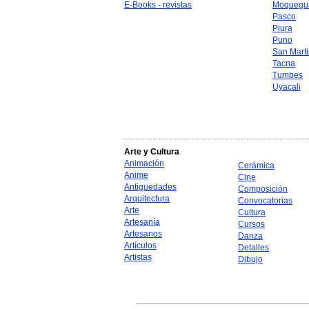
E-Books - revistas
Moquegu
Pasco
Piura
Puno
San Mart
Tacna
Tumbes
Uyacali
Arte y Cultura
Animación
Cerámica
Anime
Cine
Antiguedades
Composición
Arquitectura
Convocatorias
Arte
Cultura
Artesanía
Cursos
Artesanos
Danza
Artículos
Detalles
Artistas
Dibujo