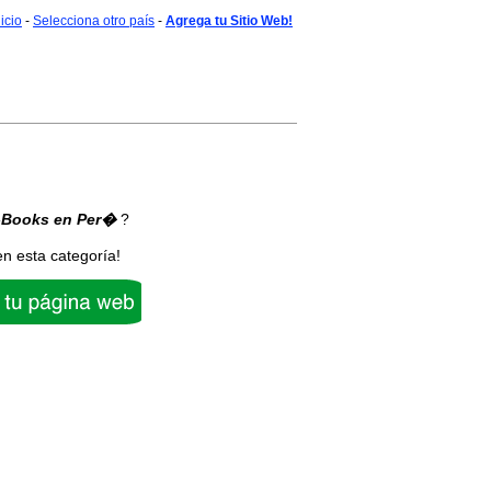
nicio
-
Selecciona otro país
-
Agrega tu Sitio Web!
-Books
en Per�
?
en esta categoría!