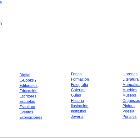
a
in
Ferias
Librerias
Digital
Formación
Literatura
E-Books
Fotografía
Manualid
Editoriales
Galerías
Muebles
Educación
Guías
Museos
Escritores
Historia
Organizac
Escuelas
ilustración
Pintura
Escultura
Institutos
Poesía
Eventos
Joyería
Portales
Exposiciones