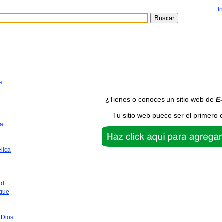
I
s
¿Tienes o conoces un sitio web de
E
Tu sitio web puede ser el primero 
o
ca
lica
ad
que
 Dios