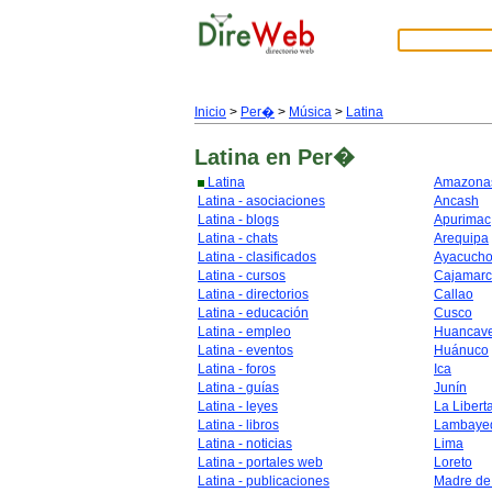
Inicio
>
Per�
>
Música
>
Latina
Latina
en Per�
Latina
Amazona
Latina - asociaciones
Ancash
Latina - blogs
Apurimac
Latina - chats
Arequipa
Latina - clasificados
Ayacuch
Latina - cursos
Cajamar
Latina - directorios
Callao
Latina - educación
Cusco
Latina - empleo
Huancave
Latina - eventos
Huánuco
Latina - foros
Ica
Latina - guías
Junín
Latina - leyes
La Libert
Latina - libros
Lambaye
Latina - noticias
Lima
Latina - portales web
Loreto
Latina - publicaciones
Madre de