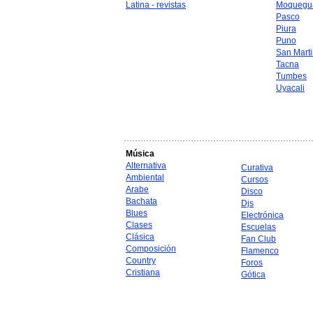
Latina - revistas
Moquegu
Pasco
Piura
Puno
San Mart
Tacna
Tumbes
Uyacali
Música
Alternativa
Curativa
Ambiental
Cursos
Arabe
Disco
Bachata
Djs
Blues
Electrónica
Clases
Escuelas
Clásica
Fan Club
Composición
Flamenco
Country
Foros
Cristiana
Gótica