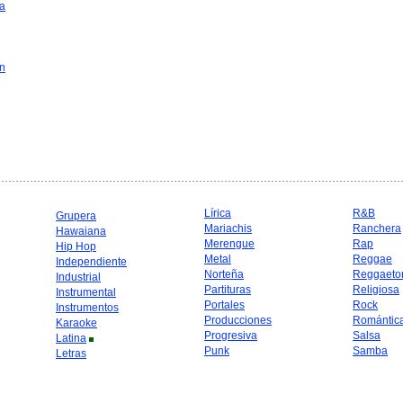
a
in
Lírica
R&B
Grupera
Mariachis
Ranchera
Hawaiana
Merengue
Rap
Hip Hop
Metal
Reggae
Independiente
Norteña
Reggaeto
Industrial
Partituras
Religiosa
Instrumental
Portales
Rock
Instrumentos
Producciones
Romántic
Karaoke
Progresiva
Salsa
Latina
Punk
Samba
Letras