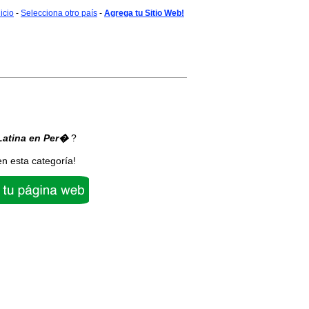
nicio
-
Selecciona otro país
-
Agrega tu Sitio Web!
Latina
en Per�
?
en esta categoría!