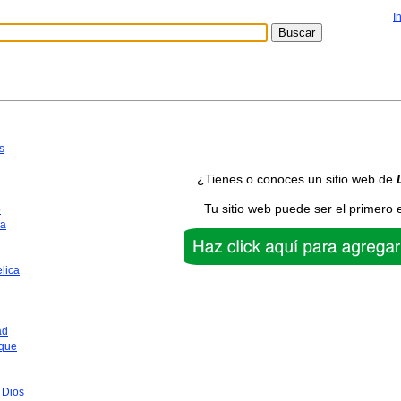
I
s
¿Tienes o conoces un sitio web de
Tu sitio web puede ser el primero 
o
ca
lica
ad
que
 Dios