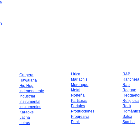
a
in
Lírica
R&B
Grupera
Mariachis
Ranchera
Hawaiana
Merengue
Rap
Hip Hop
Metal
Reggae
Independiente
Norteña
Reggaeto
Industrial
Partituras
Religiosa
Instrumental
Portales
Rock
Instrumentos
Producciones
Romántic
Karaoke
Progresiva
Salsa
Latina
Punk
Samba
Letras