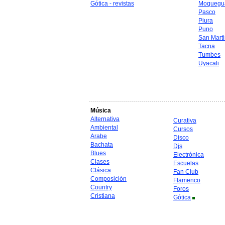
Gótica - revistas
Moquegu
Pasco
Piura
Puno
San Mart
Tacna
Tumbes
Uyacali
Música
Alternativa
Curativa
Ambiental
Cursos
Arabe
Disco
Bachata
Djs
Blues
Electrónica
Clases
Escuelas
Clásica
Fan Club
Composición
Flamenco
Country
Foros
Cristiana
Gótica