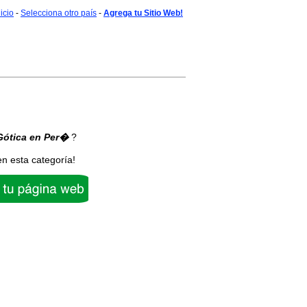
nicio
-
Selecciona otro país
-
Agrega tu Sitio Web!
Gótica
en Per�
?
en esta categoría!