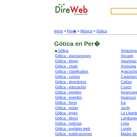
Inicio
>
Per�
>
Música
>
Gótica
Gótica
en Per�
Gótica
Amazona
Gótica - asociaciones
Ancash
Gótica - blogs
Apurimac
Gótica - chats
Arequipa
Gótica - clasificados
Ayacuch
Gótica - cursos
Cajamar
Gótica - directorios
Callao
Gótica - educación
Cusco
Gótica - empleo
Huancave
Gótica - eventos
Huánuco
Gótica - foros
Ica
Gótica - guías
Junín
Gótica - leyes
La Libert
Gótica - libros
Lambaye
Gótica - noticias
Lima
Gótica - portales web
Loreto
Gótica - publicaciones
Madre de