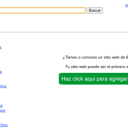
I
s
¿Tienes o conoces un sitio web de
Tu sitio web puede ser el primero 
o
ca
lica
ad
que
 Dios