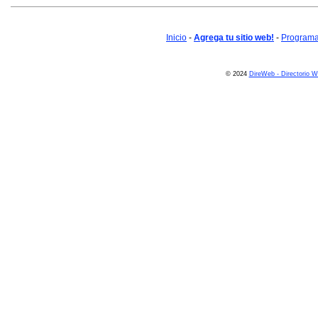
Inicio
-
Agrega tu sitio web!
-
Programa 
© 2024
DireWeb - Directorio 