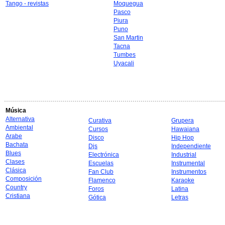
Tango - revistas
Moquegua
Pasco
Piura
Puno
San Martin
Tacna
Tumbes
Uyacali
Música
Alternativa
Curativa
Grupera
Ambiental
Cursos
Hawaiana
Arabe
Disco
Hip Hop
Bachata
Djs
Independiente
Blues
Electrónica
Industrial
Clases
Escuelas
Instrumental
Clásica
Fan Club
Instrumentos
Composición
Flamenco
Karaoke
Country
Foros
Latina
Cristiana
Gótica
Letras