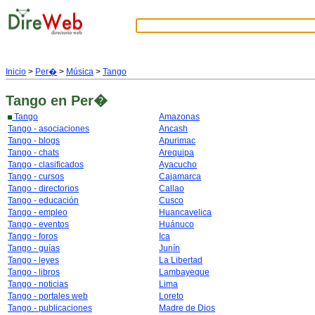
Inicio
>
Per�
>
Música
>
Tango
Tango
en Per�
Tango
Amazonas
Tango - asociaciones
Ancash
Tango - blogs
Apurimac
Tango - chats
Arequipa
Tango - clasificados
Ayacucho
Tango - cursos
Cajamarca
Tango - directorios
Callao
Tango - educación
Cusco
Tango - empleo
Huancavelica
Tango - eventos
Huánuco
Tango - foros
Ica
Tango - guías
Junín
Tango - leyes
La Libertad
Tango - libros
Lambayeque
Tango - noticias
Lima
Tango - portales web
Loreto
Tango - publicaciones
Madre de Dios