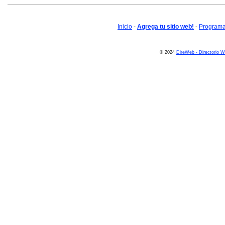
Inicio
-
Agrega tu sitio web!
-
Programa 
© 2024
DireWeb - Directorio 