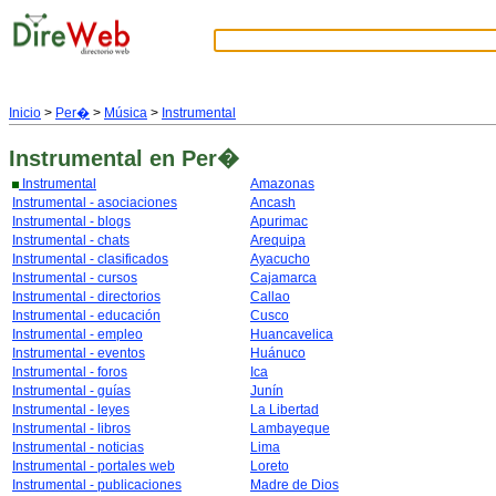
Inicio
>
Per�
>
Música
>
Instrumental
Instrumental
en Per�
Instrumental
Amazonas
Instrumental - asociaciones
Ancash
Instrumental - blogs
Apurimac
Instrumental - chats
Arequipa
Instrumental - clasificados
Ayacucho
Instrumental - cursos
Cajamarca
Instrumental - directorios
Callao
Instrumental - educación
Cusco
Instrumental - empleo
Huancavelica
Instrumental - eventos
Huánuco
Instrumental - foros
Ica
Instrumental - guías
Junín
Instrumental - leyes
La Libertad
Instrumental - libros
Lambayeque
Instrumental - noticias
Lima
Instrumental - portales web
Loreto
Instrumental - publicaciones
Madre de Dios