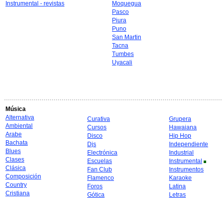
Instrumental - revistas
Moquegua
Pasco
Piura
Puno
San Martin
Tacna
Tumbes
Uyacali
Música
Alternativa
Curativa
Grupera
Ambiental
Cursos
Hawaiana
Arabe
Disco
Hip Hop
Bachata
Djs
Independiente
Blues
Electrónica
Industrial
Clases
Escuelas
Instrumental
Clásica
Fan Club
Instrumentos
Composición
Flamenco
Karaoke
Country
Foros
Latina
Cristiana
Gótica
Letras