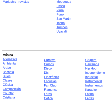
Mariachis - revistas
Moquegua
Pasco
Piura
Puno
San Martin
Tacna
Tumbes
Uyacali
Música
Alternativa
Curativa
Grupera
Ambiental
Cursos
Hawaiana
Arabe
Disco
Hip Hop
Bachata
Djs
Independiente
Blues
Electrónica
Industrial
Clases
Escuelas
Instrumental
Clásica
Fan Club
Instrumentos
Composición
Flamenco
Karaoke
Country
Foros
Latina
Cristiana
Gótica
Letras