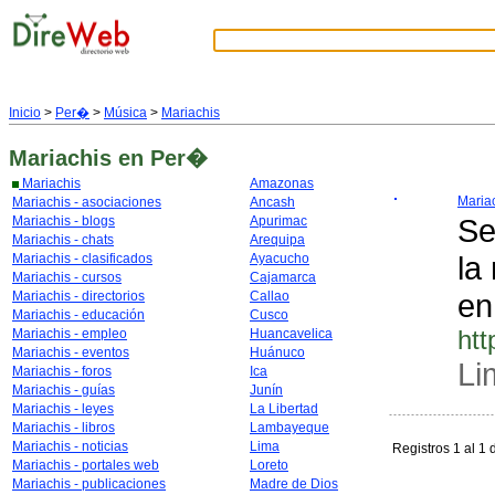
Inicio
>
Per�
>
Música
>
Mariachis
Mariachis
en Per�
Mariachis
Amazonas
Mariac
Mariachis - asociaciones
Ancash
Se
Mariachis - blogs
Apurimac
Mariachis - chats
Arequipa
la
Mariachis - clasificados
Ayacucho
Mariachis - cursos
Cajamarca
en
Mariachis - directorios
Callao
Mariachis - educación
Cusco
htt
Mariachis - empleo
Huancavelica
Mariachis - eventos
Huánuco
Li
Mariachis - foros
Ica
Mariachis - guías
Junín
Mariachis - leyes
La Libertad
Mariachis - libros
Lambayeque
Mariachis - noticias
Lima
Registros 1 al 1 
Mariachis - portales web
Loreto
Mariachis - publicaciones
Madre de Dios