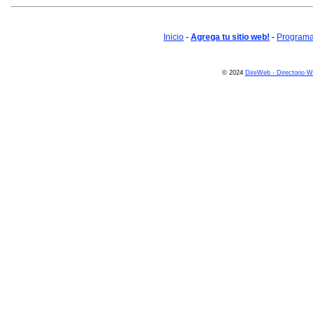
Inicio
-
Agrega tu sitio web!
-
Programa 
© 2024
DireWeb - Directorio 