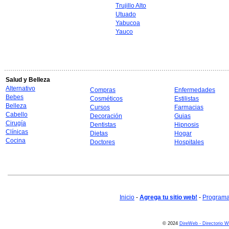
Trujillo Alto
Utuado
Yabucoa
Yauco
Salud y Belleza
Alternativo
Compras
Enfermedades
Bebes
Cosméticos
Estilistas
Belleza
Cursos
Farmacias
Cabello
Decoración
Guias
Cirugía
Dentistas
Hipnosis
Clínicas
Dietas
Hogar
Cocina
Doctores
Hospitales
Inicio
-
Agrega tu sitio web!
-
Programa 
© 2024
DireWeb - Directorio 