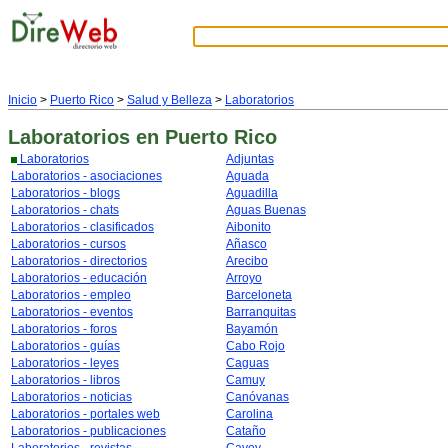
Inicio
>
Puerto Rico
>
Salud y Belleza
>
Laboratorios
Laboratorios
en Puerto Rico
Laboratorios
Adjuntas
Laboratorios - asociaciones
Aguada
Laboratorios - blogs
Aguadilla
Laboratorios - chats
Aguas Buenas
Laboratorios - clasificados
Aibonito
Laboratorios - cursos
Añasco
Laboratorios - directorios
Arecibo
Laboratorios - educación
Arroyo
Laboratorios - empleo
Barceloneta
Laboratorios - eventos
Barranquitas
Laboratorios - foros
Bayamón
Laboratorios - guías
Cabo Rojo
Laboratorios - leyes
Caguas
Laboratorios - libros
Camuy
Laboratorios - noticias
Canóvanas
Laboratorios - portales web
Carolina
Laboratorios - publicaciones
Cataño