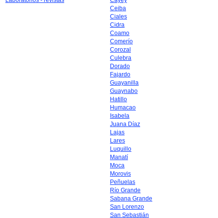
Laboratorios - revistas
Cayey
Ceiba
Ciales
Cidra
Coamo
Comerío
Corozal
Culebra
Dorado
Fajardo
Guayanilla
Guaynabo
Hatillo
Humacao
Isabela
Juana Díaz
Lajas
Lares
Luquillo
Manatí
Moca
Morovis
Peñuelas
Río Grande
Sabana Grande
San Lorenzo
San Sebastián