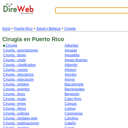
Inicio
>
Puerto Rico
>
Salud y Belleza
>
Cirugía
Cirugía
en Puerto Rico
Cirugía
Adjuntas
Cirugía - asociaciones
Aguada
Cirugía - blogs
Aguadilla
Cirugía - chats
Aguas Buenas
Cirugía - clasificados
Aibonito
Cirugía - cursos
Añasco
Cirugía - directorios
Arecibo
Cirugía - educación
Arroyo
Cirugía - empleo
Barceloneta
Cirugía - eventos
Barranquitas
Cirugía - foros
Bayamón
Cirugía - guías
Cabo Rojo
Cirugía - leyes
Caguas
Cirugía - libros
Camuy
Cirugía - noticias
Canóvanas
Cirugía - portales web
Carolina
Cirugía - publicaciones
Cataño