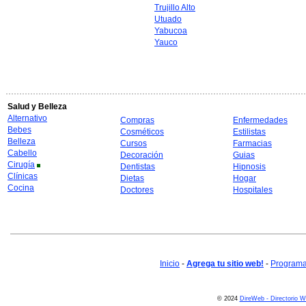
Trujillo Alto
Utuado
Yabucoa
Yauco
Salud y Belleza
Alternativo
Compras
Enfermedades
Bebes
Cosméticos
Estilistas
Belleza
Cursos
Farmacias
Cabello
Decoración
Guias
Cirugía
Dentistas
Hipnosis
Clínicas
Dietas
Hogar
Cocina
Doctores
Hospitales
Inicio
-
Agrega tu sitio web!
-
Programa 
© 2024
DireWeb - Directorio 