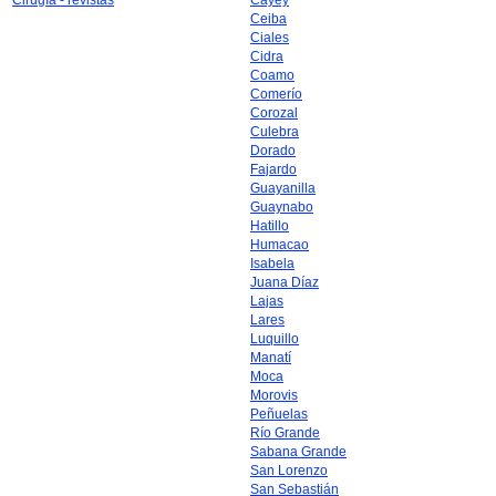
Cirugía - revistas
Cayey
Ceiba
Ciales
Cidra
Coamo
Comerío
Corozal
Culebra
Dorado
Fajardo
Guayanilla
Guaynabo
Hatillo
Humacao
Isabela
Juana Díaz
Lajas
Lares
Luquillo
Manatí
Moca
Morovis
Peñuelas
Río Grande
Sabana Grande
San Lorenzo
San Sebastián