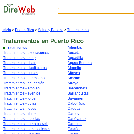
Inicio
>
Puerto Rico
>
Salud y Belleza
>
Tratamientos
Tratamientos
en Puerto Rico
Tratamientos
Adjuntas
Tratamientos - asociaciones
Aguada
Tratamientos - blogs
Aguadilla
Tratamientos - chats
Aguas Buenas
Tratamientos - clasificados
Aibonito
Tratamientos - cursos
Añasco
Tratamientos - directorios
Arecibo
Tratamientos - educación
Arroyo
Tratamientos - empleo
Barceloneta
Tratamientos - eventos
Barranquitas
Tratamientos - foros
Bayamón
Tratamientos - guías
Cabo Rojo
Tratamientos - leyes
Caguas
Tratamientos - libros
Camuy
Tratamientos - noticias
Canóvanas
Tratamientos - portales web
Carolina
Tratamientos - publicaciones
Cataño