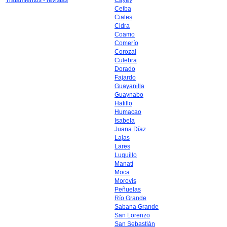
Tratamientos - revistas
Cayey
Ceiba
Ciales
Cidra
Coamo
Comerío
Corozal
Culebra
Dorado
Fajardo
Guayanilla
Guaynabo
Hatillo
Humacao
Isabela
Juana Díaz
Lajas
Lares
Luquillo
Manatí
Moca
Morovis
Peñuelas
Río Grande
Sabana Grande
San Lorenzo
San Sebastián