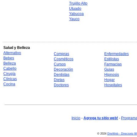
Trujillo Alto
Utuado
Yabucoa
Yauco
Salud y Belleza
Alternativo
Compras
Enfermedades
Bebes
Cosméticos
Estilistas
Belleza
Cursos
Farmacias
Cabello
Decoración
Guias
Cirugía
Dentistas
Hipnosis
Clínicas
Dietas
Hogar
Cocina
Doctores
Hospitales
Inicio
-
Agrega tu sitio web!
-
Programa 
© 2024
DireWeb - Directorio 