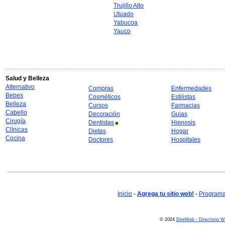
Trujillo Alto
Utuado
Yabucoa
Yauco
Salud y Belleza
Alternativo
Compras
Enfermedades
Bebes
Cosméticos
Estilistas
Belleza
Cursos
Farmacias
Cabello
Decoración
Guias
Cirugía
Dentistas
Hipnosis
Clínicas
Dietas
Hogar
Cocina
Doctores
Hospitales
Inicio
-
Agrega tu sitio web!
-
Programa 
© 2024
DireWeb - Directorio 