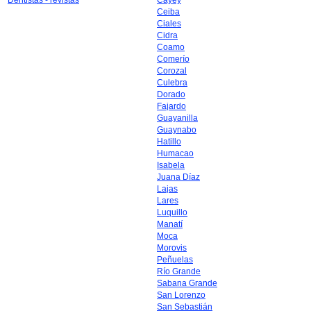
Dentistas - revistas
Cayey
Ceiba
Ciales
Cidra
Coamo
Comerío
Corozal
Culebra
Dorado
Fajardo
Guayanilla
Guaynabo
Hatillo
Humacao
Isabela
Juana Díaz
Lajas
Lares
Luquillo
Manatí
Moca
Morovis
Peñuelas
Río Grande
Sabana Grande
San Lorenzo
San Sebastián