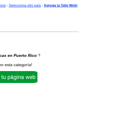
nicio
-
Selecciona otro país
-
Agrega tu Sitio Web!
icas
en Puerto Rico
?
en esta categoría!