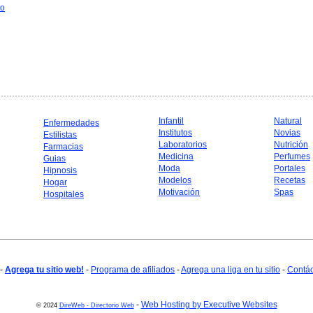
to
Infantil
Natural
Enfermedades
Institutos
Novias
Estilistas
Laboratorios
Nutrición
Farmacias
Medicina
Perfumes
Guias
Moda
Portales
Hipnosis
Modelos
Recetas
Hogar
Motivación
Spas
Hospitales
-
Agrega tu sitio web!
-
Programa de afiliados
-
Agrega una liga en tu sitio
-
Contá
-
Web Hosting by Executive Websites
© 2024
DireWeb - Directorio Web