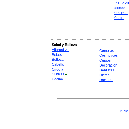
Trujillo Al
Utuado
Yabucoa
Yauco
Salud y Belleza
Alternativo
Compras
Bebes
Cosméticos
Belleza
Cursos
Cabello
Decoración
Cirugía
Dentistas
Clínicas
Dietas
Cocina
Doctores
Inicio