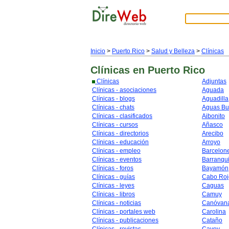
Inicio
>
Puerto Rico
>
Salud y Belleza
>
Clínicas
Clínicas
en Puerto Rico
Clínicas
Adjuntas
Clínicas - asociaciones
Aguada
Clínicas - blogs
Aguadilla
Clínicas - chats
Aguas B
Clínicas - clasificados
Aibonito
Clínicas - cursos
Añasco
Clínicas - directorios
Arecibo
Clínicas - educación
Arroyo
Clínicas - empleo
Barcelon
Clínicas - eventos
Barranqui
Clínicas - foros
Bayamón
Clínicas - guías
Cabo Roj
Clínicas - leyes
Caguas
Clínicas - libros
Camuy
Clínicas - noticias
Canóvan
Clínicas - portales web
Carolina
Clínicas - publicaciones
Cataño