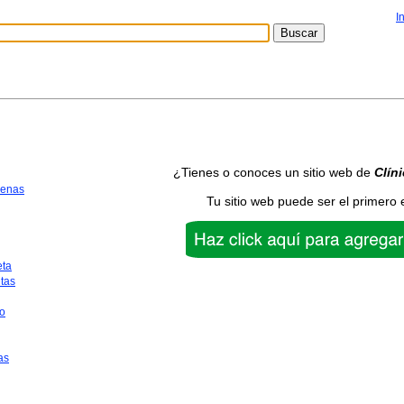
I
¿Tienes o conoces un sitio web de
Clín
uenas
Tu sitio web puede ser el primero 
eta
tas
o
as