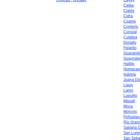
Clínicas - revistas
Cayey
Ceiba
Ciales
Cidra
Coamo
Comerío
Corozal
Culebra
Dorado
Fajardo
Guayanil
Guaynab
Hatillo
Humacao
Isabela
Juana Dí
Lajas
Lares
Luquillo
Manatí
Moca
Morovis
Peñuelas
Río Gran
Sabana 
San Lore
San Seba