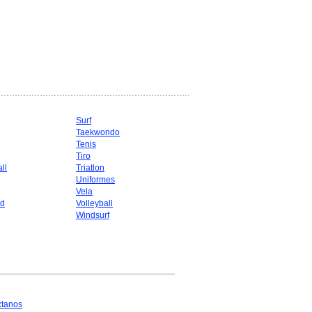
Surf
Taekwondo
g
Tenis
Tiro
ll
Triatlon
Uniformes
Vela
d
Volleyball
Windsurf
ctanos