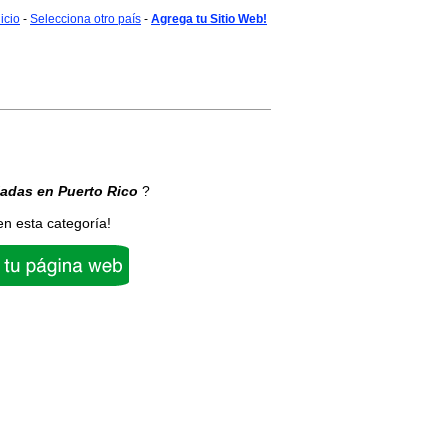
nicio
-
Selecciona otro país
-
Agrega tu Sitio Web!
iadas
en Puerto Rico
?
en esta categoría!