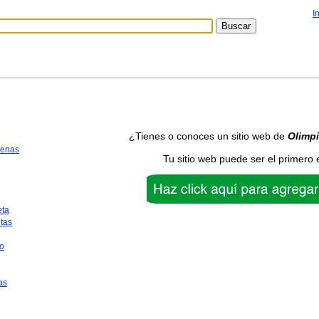
I
¿Tienes o conoces un sitio web de
Olimp
uenas
Tu sitio web puede ser el primero 
eta
tas
o
as