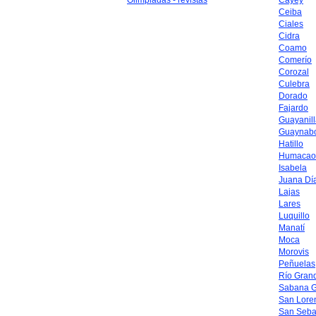
Olimpiadas - revistas
Cayey
Ceiba
Ciales
Cidra
Coamo
Comerío
Corozal
Culebra
Dorado
Fajardo
Guayanil
Guaynab
Hatillo
Humacao
Isabela
Juana Dí
Lajas
Lares
Luquillo
Manatí
Moca
Morovis
Peñuelas
Río Gran
Sabana 
San Lore
San Seba