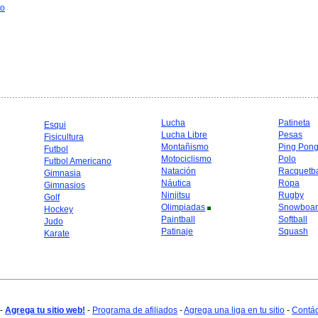
to
Lucha
Patineta
Esqui
Lucha Libre
Pesas
Fisicultura
Montañismo
Ping Pon
Futbol
Motociclismo
Polo
Futbol Americano
Natación
Racquetba
Gimnasia
Náutica
Ropa
Gimnasios
Ninjitsu
Rugby
Golf
Olimpiadas
Snowboar
Hockey
Paintball
Softball
Judo
Patinaje
Squash
Karate
-
Agrega tu sitio web!
-
Programa de afiliados
-
Agrega una liga en tu sitio
-
Contá