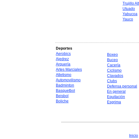
Trujillo Al
Utuado
Yabucoa
Yauco
Deportes
Aerobics
Boxeo
Ajedrez
Buceo
Arquería
Cacería
Artes Marciales
Ciclismo
Atletismo
Clavados
Automovilismo
Clubs
Badminton
Defensa personal
Basquetbol
En general
Beisbol
Equitación
Boliche
Esgrima
Inicio