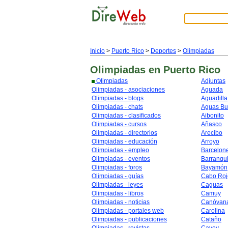
Inicio
>
Puerto Rico
>
Deportes
>
Olimpiadas
Olimpiadas
en Puerto Rico
Olimpiadas
Adjuntas
Olimpiadas - asociaciones
Aguada
Olimpiadas - blogs
Aguadilla
Olimpiadas - chats
Aguas B
Olimpiadas - clasificados
Aibonito
Olimpiadas - cursos
Añasco
Olimpiadas - directorios
Arecibo
Olimpiadas - educación
Arroyo
Olimpiadas - empleo
Barcelon
Olimpiadas - eventos
Barranqui
Olimpiadas - foros
Bayamón
Olimpiadas - guías
Cabo Roj
Olimpiadas - leyes
Caguas
Olimpiadas - libros
Camuy
Olimpiadas - noticias
Canóvan
Olimpiadas - portales web
Carolina
Olimpiadas - publicaciones
Cataño