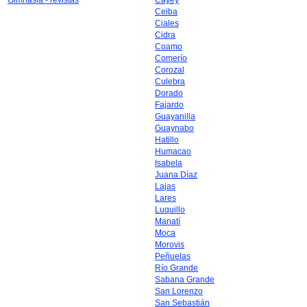
Gimnasia - revistas
Cayey
Ceiba
Ciales
Cidra
Coamo
Comerío
Corozal
Culebra
Dorado
Fajardo
Guayanilla
Guaynabo
Hatillo
Humacao
Isabela
Juana Díaz
Lajas
Lares
Luquillo
Manatí
Moca
Morovis
Peñuelas
Río Grande
Sabana Grande
San Lorenzo
San Sebastián