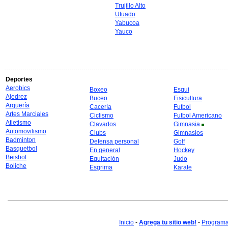
Trujillo Alto
Utuado
Yabucoa
Yauco
Deportes
Aerobics
Boxeo
Esqui
Ajedrez
Buceo
Fisicultura
Arquería
Cacería
Futbol
Artes Marciales
Ciclismo
Futbol Americano
Atletismo
Clavados
Gimnasia
Automovilismo
Clubs
Gimnasios
Badminton
Defensa personal
Golf
Basquetbol
En general
Hockey
Beisbol
Equitación
Judo
Boliche
Esgrima
Karate
Inicio
-
Agrega tu sitio web!
-
Programa 