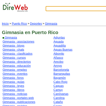
Inicio
>
Puerto Rico
>
Deportes
>
Gimnasia
Gimnasia
en Puerto Rico
Gimnasia
Adjuntas
Gimnasia - asociaciones
Aguada
Gimnasia - blogs
Aguadilla
Gimnasia - chats
Aguas Buenas
Gimnasia - clasificados
Aibonito
Gimnasia - cursos
Añasco
Gimnasia - directorios
Arecibo
Gimnasia - educación
Arroyo
Gimnasia - empleo
Barceloneta
Gimnasia - eventos
Barranquitas
Gimnasia - foros
Bayamón
Gimnasia - guías
Cabo Rojo
Gimnasia - leyes
Caguas
Gimnasia - libros
Camuy
Gimnasia - noticias
Canóvanas
Gimnasia - portales web
Carolina
Gimnasia - publicaciones
Cataño