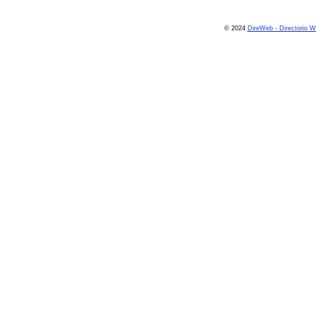
© 2024
DireWeb - Directorio 