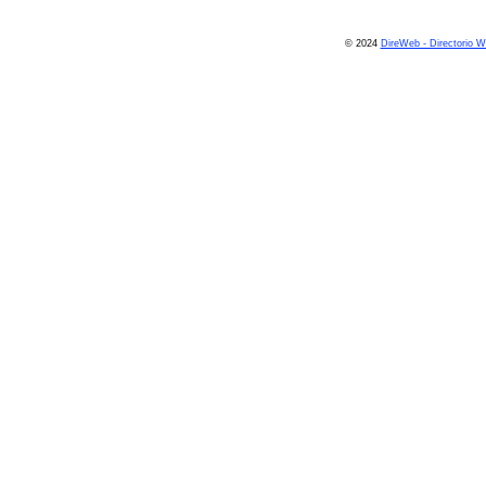
© 2024
DireWeb - Directorio 