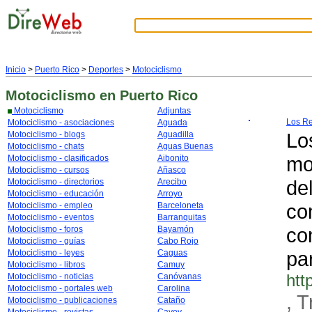
Inicio
>
Puerto Rico
>
Deportes
>
Motociclismo
Motociclismo
en Puerto Rico
Motociclismo
Adjuntas
Los R
Motociclismo - asociaciones
Aguada
Lo
Motociclismo - blogs
Aguadilla
Motociclismo - chats
Aguas Buenas
mo
Motociclismo - clasificados
Aibonito
Motociclismo - cursos
Añasco
de
Motociclismo - directorios
Arecibo
Motociclismo - educación
Arroyo
co
Motociclismo - empleo
Barceloneta
Motociclismo - eventos
Barranquitas
con
Motociclismo - foros
Bayamón
Motociclismo - guías
Cabo Rojo
pa
Motociclismo - leyes
Caguas
Motociclismo - libros
Camuy
htt
Motociclismo - noticias
Canóvanas
Motociclismo - portales web
Carolina
, T
Motociclismo - publicaciones
Cataño