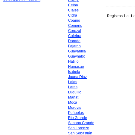
Motociclismo - revistas
Cayey
Ceiba
Ciales
Cidra
Registros 1 al 1 
Coamo
Comerío
Corozal
Culebra
Dorado
Fajardo
Guayanilla
Guaynabo
Hatillo
Humacao
Isabela
Juana Díaz
Lajas
Lares
Luquillo
Manatí
Moca
Morovis
Peñuelas
Río Grande
Sabana Grande
San Lorenzo
San Sebastián