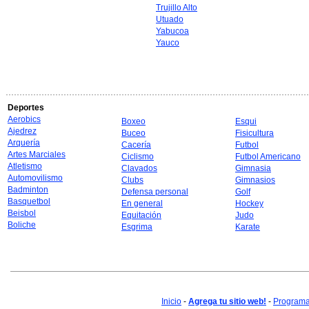
Trujillo Alto
Utuado
Yabucoa
Yauco
Deportes
Aerobics
Boxeo
Esqui
Ajedrez
Buceo
Fisicultura
Arquería
Cacería
Futbol
Artes Marciales
Ciclismo
Futbol Americano
Atletismo
Clavados
Gimnasia
Automovilismo
Clubs
Gimnasios
Badminton
Defensa personal
Golf
Basquetbol
En general
Hockey
Beisbol
Equitación
Judo
Boliche
Esgrima
Karate
Inicio
-
Agrega tu sitio web!
-
Programa 