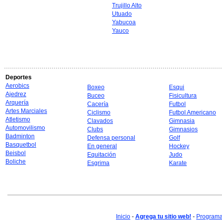
Trujillo Alto
Utuado
Yabucoa
Yauco
Deportes
Aerobics
Boxeo
Esqui
Ajedrez
Buceo
Fisicultura
Arquería
Cacería
Futbol
Artes Marciales
Ciclismo
Futbol Americano
Atletismo
Clavados
Gimnasia
Automovilismo
Clubs
Gimnasios
Badminton
Defensa personal
Golf
Basquetbol
En general
Hockey
Beisbol
Equitación
Judo
Boliche
Esgrima
Karate
Inicio
-
Agrega tu sitio web!
-
Programa 