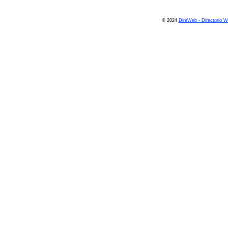
© 2024
DireWeb - Directorio 