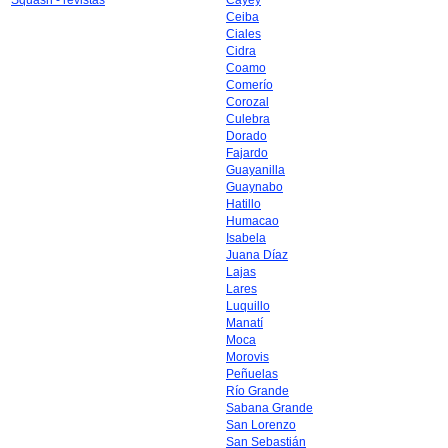
Squash - revistas
Cayey
Ceiba
Ciales
Cidra
Coamo
Comerío
Corozal
Culebra
Dorado
Fajardo
Guayanilla
Guaynabo
Hatillo
Humacao
Isabela
Juana Díaz
Lajas
Lares
Luquillo
Manatí
Moca
Morovis
Peñuelas
Río Grande
Sabana Grande
San Lorenzo
San Sebastián