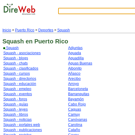
Inicio
>
Puerto Rico
>
Deportes
>
Squash
Squash
en Puerto Rico
Squash
Adjuntas
Squash - asociaciones
Aguada
Squash - blogs
Aguadilla
Squash - chats
Aguas Buenas
Squash - clasificados
Aibonito
Squash - cursos
Añasco
Squash - directorios
Arecibo
Squash - educación
Arroyo
Squash - empleo
Barceloneta
Squash - eventos
Barranquitas
Squash - foros
Bayamón
Squash - guías
Cabo Rojo
Squash - leyes
Caguas
Squash - libros
Camuy
Squash - noticias
Canóvanas
Squash - portales web
Carolina
Squash - publicaciones
Cataño