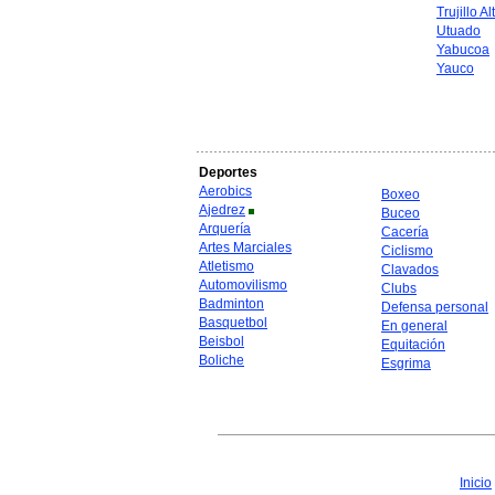
Trujillo Al
Utuado
Yabucoa
Yauco
Deportes
Aerobics
Boxeo
Ajedrez
Buceo
Arquería
Cacería
Artes Marciales
Ciclismo
Atletismo
Clavados
Automovilismo
Clubs
Badminton
Defensa personal
Basquetbol
En general
Beisbol
Equitación
Boliche
Esgrima
Inicio