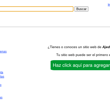
I
¿Tienes o conoces un sitio web de
Ajed
uenas
Tu sitio web puede ser el primero 
eta
tas
o
as