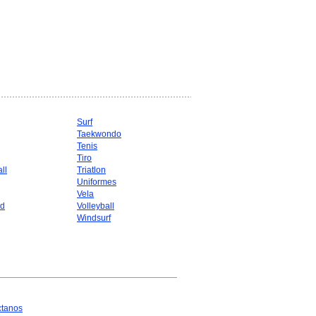
Surf
Taekwondo
g
Tenis
Tiro
ll
Triatlon
Uniformes
Vela
d
Volleyball
Windsurf
ctanos