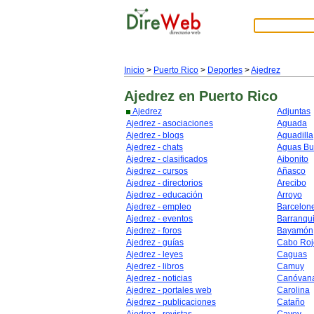
Inicio
>
Puerto Rico
>
Deportes
>
Ajedrez
Ajedrez
en Puerto Rico
Ajedrez
Adjuntas
Ajedrez - asociaciones
Aguada
Ajedrez - blogs
Aguadilla
Ajedrez - chats
Aguas B
Ajedrez - clasificados
Aibonito
Ajedrez - cursos
Añasco
Ajedrez - directorios
Arecibo
Ajedrez - educación
Arroyo
Ajedrez - empleo
Barcelon
Ajedrez - eventos
Barranqui
Ajedrez - foros
Bayamón
Ajedrez - guías
Cabo Roj
Ajedrez - leyes
Caguas
Ajedrez - libros
Camuy
Ajedrez - noticias
Canóvan
Ajedrez - portales web
Carolina
Ajedrez - publicaciones
Cataño