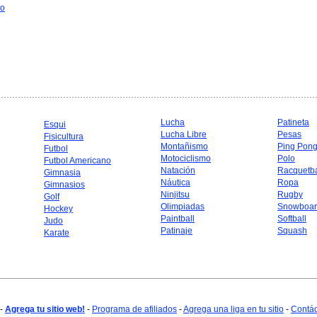
to
Lucha
Patineta
Esqui
Lucha Libre
Pesas
Fisicultura
Montañismo
Ping Pon
Futbol
Motociclismo
Polo
Futbol Americano
Natación
Racquetba
Gimnasia
Náutica
Ropa
Gimnasios
Ninjitsu
Rugby
Golf
Olimpiadas
Snowboar
Hockey
Paintball
Softball
Judo
Patinaje
Squash
Karate
-
Agrega tu sitio web!
-
Programa de afiliados
-
Agrega una liga en tu sitio
-
Contá