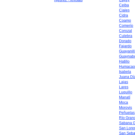
Ajedrez - revistas
Cayey
Ceiba
Ciales
Cidra
Coamo
Comerío
Corozal
Culebra
Dorado
Fajardo
Guayanil
Guaynab
Hatillo
Humacao
Isabela
Juana Dí
Lajas
Lares
Luquillo
Manatí
Moca
Morovis
Peñuelas
Río Gran
Sabana 
San Lore
San Seba