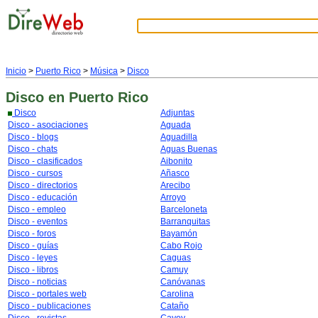
Inicio
>
Puerto Rico
>
Música
>
Disco
Disco
en Puerto Rico
Disco
Adjuntas
Disco - asociaciones
Aguada
Disco - blogs
Aguadilla
Disco - chats
Aguas Buenas
Disco - clasificados
Aibonito
Disco - cursos
Añasco
Disco - directorios
Arecibo
Disco - educación
Arroyo
Disco - empleo
Barceloneta
Disco - eventos
Barranquitas
Disco - foros
Bayamón
Disco - guías
Cabo Rojo
Disco - leyes
Caguas
Disco - libros
Camuy
Disco - noticias
Canóvanas
Disco - portales web
Carolina
Disco - publicaciones
Cataño