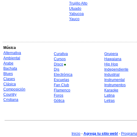
Trujillo Alto
Utuado
Yabucoa
Yauco
Música
Alternativa
Curativa
Grupera
Ambiental
Cursos
Hawaiana
Arabe
Disco
Hip Hop
Bachata
Djs
Independiente
Blues
Electrónica
Industrial
Clases
Escuelas
Instrumental
Clásica
Fan Club
Instrumentos
Composición
Flamenco
Karaoke
Country
Foros
Latina
Cristiana
Gótica
Letras
Inicio
-
Agrega tu sitio web!
-
Programa 