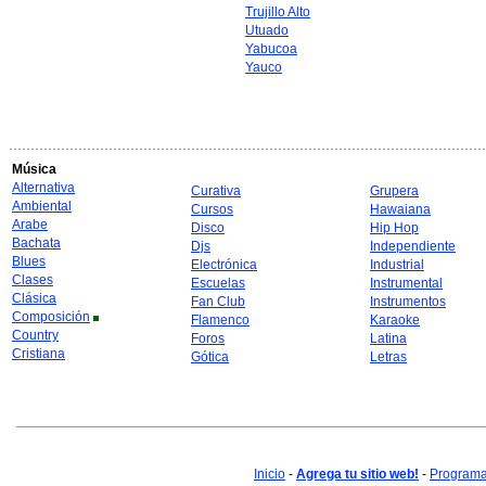
Trujillo Alto
Utuado
Yabucoa
Yauco
Música
Alternativa
Curativa
Grupera
Ambiental
Cursos
Hawaiana
Arabe
Disco
Hip Hop
Bachata
Djs
Independiente
Blues
Electrónica
Industrial
Clases
Escuelas
Instrumental
Clásica
Fan Club
Instrumentos
Composición
Flamenco
Karaoke
Country
Foros
Latina
Cristiana
Gótica
Letras
Inicio
-
Agrega tu sitio web!
-
Programa 