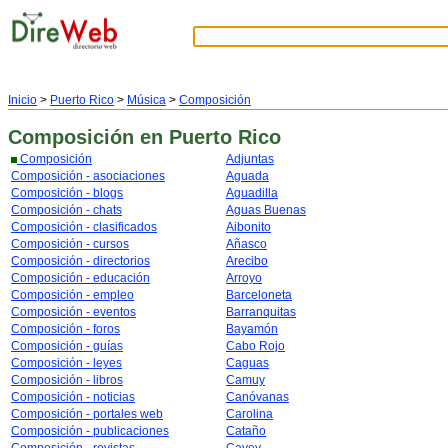
Inicio
>
Puerto Rico
>
Música
>
Composición
Composición
en Puerto Rico
Composición
Adjuntas
Composición - asociaciones
Aguada
Composición - blogs
Aguadilla
Composición - chats
Aguas Buenas
Composición - clasificados
Aibonito
Composición - cursos
Añasco
Composición - directorios
Arecibo
Composición - educación
Arroyo
Composición - empleo
Barceloneta
Composición - eventos
Barranquitas
Composición - foros
Bayamón
Composición - guías
Cabo Rojo
Composición - leyes
Caguas
Composición - libros
Camuy
Composición - noticias
Canóvanas
Composición - portales web
Carolina
Composición - publicaciones
Cataño