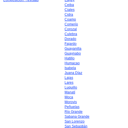
Composición - revistas
Cayey
Ceiba
Ciales
Cidra
Coamo
Comerío
Corozal
Culebra
Dorado
Fajardo
Guayanilla
Guaynabo
Hatillo
Humacao
Isabela
Juana Díaz
Lajas
Lares
Luquillo
Manatí
Moca
Morovis
Peñuelas
Río Grande
Sabana Grande
San Lorenzo
San Sebastián