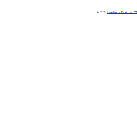
© 2024
DireWeb - Directorio 