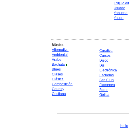
Trujillo Al
Utuado
Yabucoa
Yauco
Música
Alternativa
Curativa
Ambiental
Cursos
Arabe
Disco
Bachata
Djs
Blues
Electrónica
Clases
Escuelas
Clásica
Fan Club
Composición
Flamenco
Country
Foros
Cristiana
Gótica
Inicio