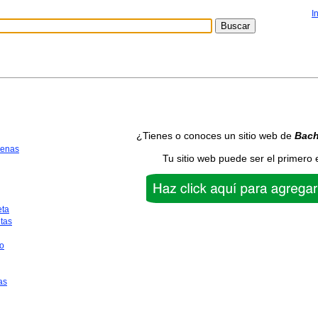
I
¿Tienes o conoces un sitio web de
Bach
uenas
Tu sitio web puede ser el primero 
eta
tas
o
as