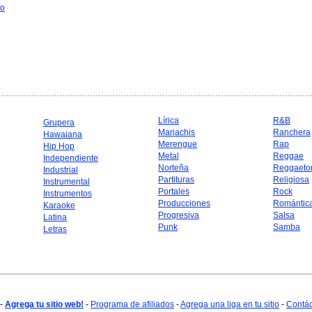
to
Lírica
R&B
Grupera
Mariachis
Ranchera
Hawaiana
Merengue
Rap
Hip Hop
Metal
Reggae
Independiente
Norteña
Reggaeto
Industrial
Partituras
Religiosa
Instrumental
Portales
Rock
Instrumentos
Producciones
Romántic
Karaoke
Progresiva
Salsa
Latina
Punk
Samba
Letras
-
Agrega tu sitio web!
-
Programa de afiliados
-
Agrega una liga en tu sitio
-
Contá