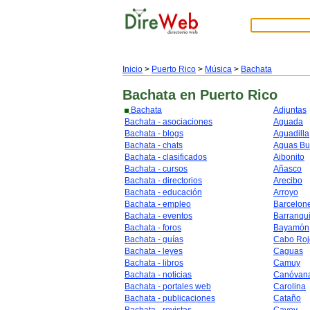
Inicio
>
Puerto Rico
>
Música
>
Bachata
Bachata
en Puerto Rico
Bachata
Adjuntas
Bachata - asociaciones
Aguada
Bachata - blogs
Aguadilla
Bachata - chats
Aguas B
Bachata - clasificados
Aibonito
Bachata - cursos
Añasco
Bachata - directorios
Arecibo
Bachata - educación
Arroyo
Bachata - empleo
Barcelon
Bachata - eventos
Barranqui
Bachata - foros
Bayamón
Bachata - guías
Cabo Roj
Bachata - leyes
Caguas
Bachata - libros
Camuy
Bachata - noticias
Canóvan
Bachata - portales web
Carolina
Bachata - publicaciones
Cataño