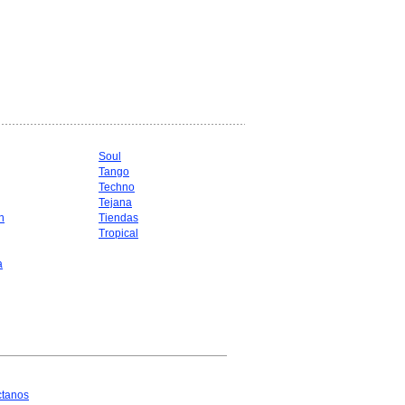
Soul
Tango
Techno
Tejana
n
Tiendas
Tropical
a
ctanos