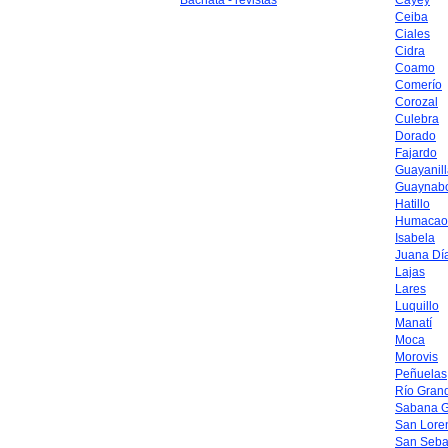
Bachata - revistas
Cayey
Ceiba
Ciales
Cidra
Coamo
Comerío
Corozal
Culebra
Dorado
Fajardo
Guayanil
Guaynab
Hatillo
Humacao
Isabela
Juana Dí
Lajas
Lares
Luquillo
Manatí
Moca
Morovis
Peñuelas
Río Gran
Sabana 
San Lore
San Seba