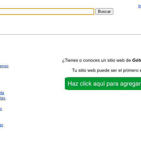
I
¿Tienes o conoces un sitio web de
Gót
uenas
Tu sitio web puede ser el primero 
eta
tas
o
as