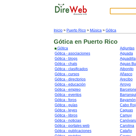
Inicio
>
Puerto Rico
>
Música
>
Gótica
Gótica
en Puerto Rico
Gótica
Adjuntas
Gótica - asociaciones
Aguada
Gótica - blogs
Aguadilla
Gótica - chats
Aguas B
Gótica - clasificados
Aibonito
Gótica - cursos
Añasco
Gótica - directorios
Arecibo
Gótica - educación
Arroyo
Gótica - empleo
Barcelon
Gótica - eventos
Barranqui
Gótica - foros
Bayamón
Gótica - guías
Cabo Roj
Gótica - leyes
Caguas
Gótica - libros
Camuy
Gótica - noticias
Canóvan
Gótica - portales web
Carolina
Gótica - publicaciones
Cataño