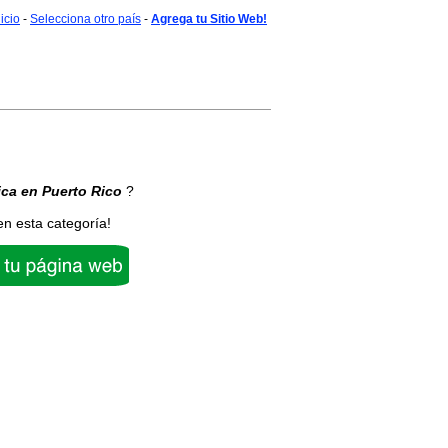
nicio
-
Selecciona otro país
-
Agrega tu Sitio Web!
ica
en Puerto Rico
?
en esta categoría!