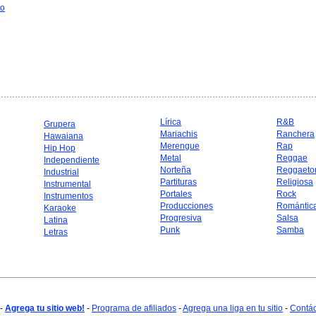
to
Lírica
R&B
Grupera
Mariachis
Ranchera
Hawaiana
Merengue
Rap
Hip Hop
Metal
Reggae
Independiente
Norteña
Reggaeto
Industrial
Partituras
Religiosa
Instrumental
Portales
Rock
Instrumentos
Producciones
Romántic
Karaoke
Progresiva
Salsa
Latina
Punk
Samba
Letras
-
Agrega tu sitio web!
-
Programa de afiliados
-
Agrega una liga en tu sitio
-
Contá