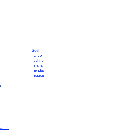
Soul
Tango
Techno
Tejana
n
Tiendas
Tropical
a
ctanos