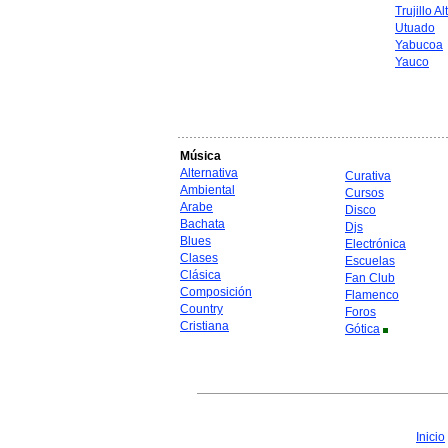
Trujillo Al
Utuado
Yabucoa
Yauco
Música
Alternativa
Curativa
Ambiental
Cursos
Arabe
Disco
Bachata
Djs
Blues
Electrónica
Clases
Escuelas
Clásica
Fan Club
Composición
Flamenco
Country
Foros
Cristiana
Gótica
Inicio