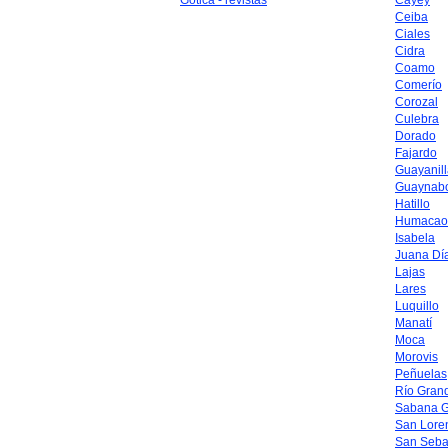
Gótica - revistas
Cayey
Ceiba
Ciales
Cidra
Coamo
Comerío
Corozal
Culebra
Dorado
Fajardo
Guayanil
Guaynab
Hatillo
Humacao
Isabela
Juana Dí
Lajas
Lares
Luquillo
Manatí
Moca
Morovis
Peñuelas
Río Gran
Sabana 
San Lore
San Seba