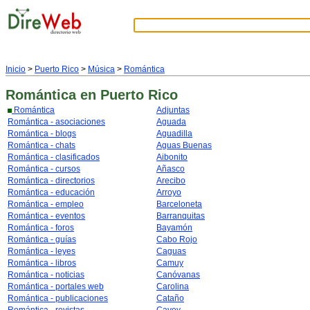
Inicio
>
Puerto Rico
>
Música
>
Romántica
Romántica
en Puerto Rico
Romántica
Adjuntas
Romántica - asociaciones
Aguada
Romántica - blogs
Aguadilla
Romántica - chats
Aguas Buenas
Romántica - clasificados
Aibonito
Romántica - cursos
Añasco
Romántica - directorios
Arecibo
Romántica - educación
Arroyo
Romántica - empleo
Barceloneta
Romántica - eventos
Barranquitas
Romántica - foros
Bayamón
Romántica - guías
Cabo Rojo
Romántica - leyes
Caguas
Romántica - libros
Camuy
Romántica - noticias
Canóvanas
Romántica - portales web
Carolina
Romántica - publicaciones
Cataño