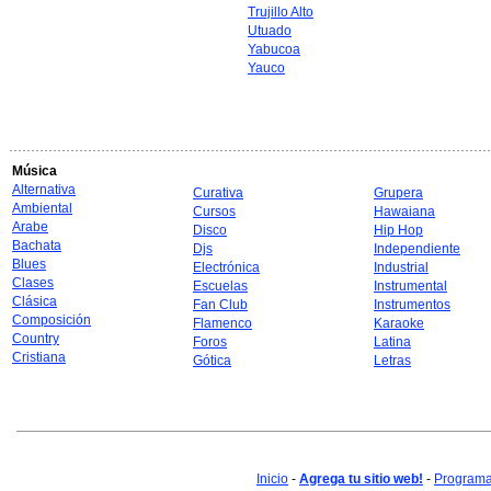
Trujillo Alto
Utuado
Yabucoa
Yauco
Música
Alternativa
Curativa
Grupera
Ambiental
Cursos
Hawaiana
Arabe
Disco
Hip Hop
Bachata
Djs
Independiente
Blues
Electrónica
Industrial
Clases
Escuelas
Instrumental
Clásica
Fan Club
Instrumentos
Composición
Flamenco
Karaoke
Country
Foros
Latina
Cristiana
Gótica
Letras
Inicio
-
Agrega tu sitio web!
-
Programa 