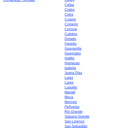
Romántica - revistas
Cayey
Ceiba
Ciales
Cidra
Coamo
Comerío
Corozal
Culebra
Dorado
Fajardo
Guayanilla
Guaynabo
Hatillo
Humacao
Isabela
Juana Díaz
Lajas
Lares
Luquillo
Manatí
Moca
Morovis
Peñuelas
Río Grande
Sabana Grande
San Lorenzo
San Sebastián