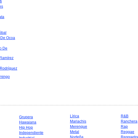
ti
es
ata
óbal
 De Ocoa
o De
Ramírez
 Rodríguez
mingo
Lírica
R&B
Grupera
Mariachis
Ranchera
Hawaiana
Merengue
Rap
Hip Hop
Metal
Reggae
Independiente
Norteña
Reggaeto