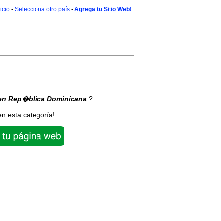
nicio
-
Selecciona otro país
-
Agrega tu Sitio Web!
en Rep�blica Dominicana
?
en esta categoría!