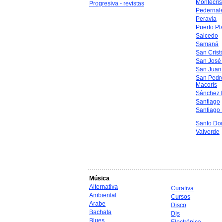
Montecris
Progresiva - revistas
Pedernal
Peravia
Puerto Pl
Salcedo
Samaná
San Crist
San José
San Juan
San Pedr
Macorís
Sánchez 
Santiago
Santiago
Santo Do
Valverde
Música
Alternativa
Curativa
Ambiental
Cursos
Arabe
Disco
Bachata
Djs
Blues