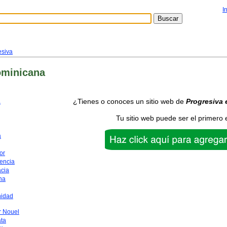
I
esiva
ominicana
¿Tienes o conoces un sitio web de
Progresiva
a
Tu sitio web puede ser el primero 
a
or
encia
acia
na
nidad
 Nouel
ata