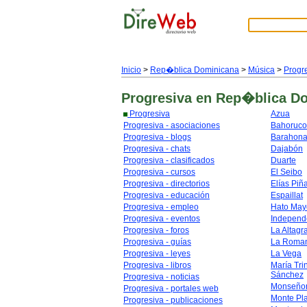
Inicio
>
Rep�blica Dominicana
>
Música
>
Progr
Progresiva
en Rep�blica D
Progresiva
Azua
Progresiva - asociaciones
Bahoruco
Progresiva - blogs
Barahon
Progresiva - chats
Dajabón
Progresiva - clasificados
Duarte
Progresiva - cursos
El Seibo
Progresiva - directorios
Elías Piñ
Progresiva - educación
Espaillat
Progresiva - empleo
Hato May
Progresiva - eventos
Independ
Progresiva - foros
La Altagr
Progresiva - guías
La Roma
Progresiva - leyes
La Vega
Progresiva - libros
María Tri
Sánchez
Progresiva - noticias
Monseñor
Progresiva - portales web
Monte Pl
Progresiva - publicaciones