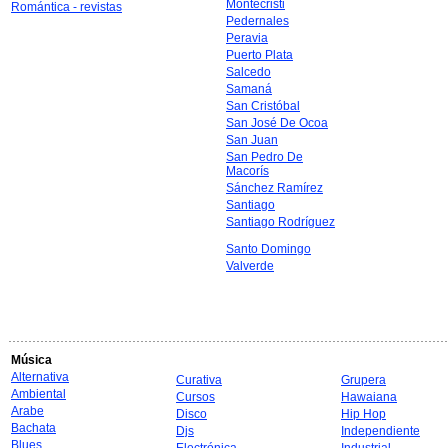
Montecristi
Romántica - revistas
Pedernales
Peravia
Puerto Plata
Salcedo
Samaná
San Cristóbal
San José De Ocoa
San Juan
San Pedro De
Macorís
Sánchez Ramírez
Santiago
Santiago Rodríguez
Santo Domingo
Valverde
Música
Alternativa
Curativa
Grupera
Ambiental
Cursos
Hawaiana
Arabe
Disco
Hip Hop
Bachata
Djs
Independiente
Blues