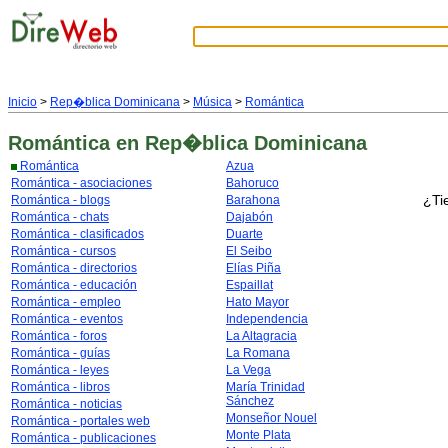
Inicio
>
Rep�blica Dominicana
>
Música
>
Romántica
Romántica
en Rep�blica Dominicana
Romántica
Azua
Romántica - asociaciones
Bahoruco
¿Ti
Romántica - blogs
Barahona
Romántica - chats
Dajabón
Romántica - clasificados
Duarte
Romántica - cursos
El Seibo
Romántica - directorios
Elías Piña
Romántica - educación
Espaillat
Romántica - empleo
Hato Mayor
Romántica - eventos
Independencia
Romántica - foros
La Altagracia
Romántica - guías
La Romana
Romántica - leyes
La Vega
Romántica - libros
María Trinidad
Sánchez
Romántica - noticias
Monseñor Nouel
Romántica - portales web
Monte Plata
Romántica - publicaciones