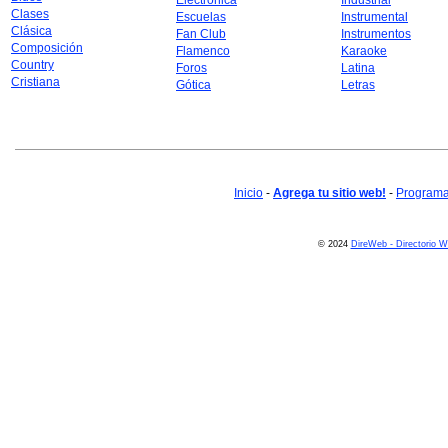
Electrónica
Industrial
Clases
Escuelas
Instrumental
Clásica
Fan Club
Instrumentos
Composición
Flamenco
Karaoke
Country
Foros
Latina
Cristiana
Gótica
Letras
Inicio
-
Agrega tu sitio web!
-
Programa 
© 2024
DireWeb - Directorio 