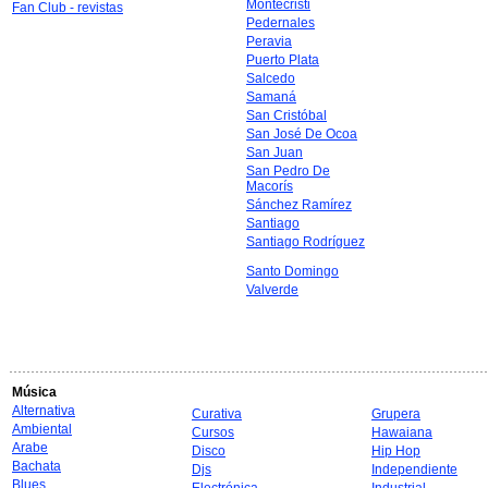
Montecristi
Fan Club - revistas
Pedernales
Peravia
Puerto Plata
Salcedo
Samaná
San Cristóbal
San José De Ocoa
San Juan
San Pedro De
Macorís
Sánchez Ramírez
Santiago
Santiago Rodríguez
Santo Domingo
Valverde
Música
Alternativa
Curativa
Grupera
Ambiental
Cursos
Hawaiana
Arabe
Disco
Hip Hop
Bachata
Djs
Independiente
Blues