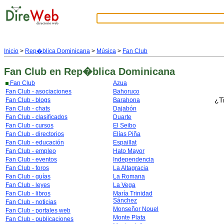
Inicio
>
Rep�blica Dominicana
>
Música
>
Fan Club
Fan Club
en Rep�blica Dominicana
Fan Club
Azua
Fan Club - asociaciones
Bahoruco
¿T
Fan Club - blogs
Barahona
Fan Club - chats
Dajabón
Fan Club - clasificados
Duarte
Fan Club - cursos
El Seibo
Fan Club - directorios
Elías Piña
Fan Club - educación
Espaillat
Fan Club - empleo
Hato Mayor
Fan Club - eventos
Independencia
Fan Club - foros
La Altagracia
Fan Club - guías
La Romana
Fan Club - leyes
La Vega
Fan Club - libros
María Trinidad
Sánchez
Fan Club - noticias
Monseñor Nouel
Fan Club - portales web
Monte Plata
Fan Club - publicaciones