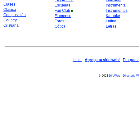
Electrónica
Industrial
Clases
Escuelas
Instrumental
Clásica
Fan Club
Instrumentos
Composición
Flamenco
Karaoke
Country
Foros
Latina
Cristiana
Gótica
Letras
Inicio
-
Agrega tu sitio web!
-
Programa 
© 2024
DireWeb - Directorio 