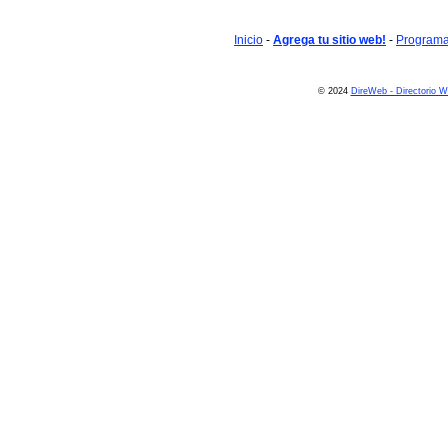
Inicio
-
Agrega tu sitio web!
-
Programa 
© 2024
DireWeb - Directorio 