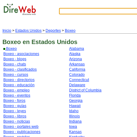
Inicio
>
Estados Unidos
>
Deportes
>
Boxeo
Boxeo
en Estados Unidos
Boxeo
Alabama
Boxeo - asociaciones
Alaska
Boxeo - blogs
Arizona
Boxeo - chats
Arkansas
Boxeo - clasificados
California
Boxeo - cursos
Colorado
Boxeo - directorios
Connecticut
Boxeo - educación
Delaware
Boxeo - empleo
District of Columbia
Boxeo - eventos
Florida
Boxeo - foros
Georgia
Boxeo - guías
Hawaii
Boxeo - leyes
Idaho
Boxeo - libros
Illinois
Boxeo - noticias
Indiana
Boxeo - portales web
Iowa
Boxeo - publicaciones
Kansas