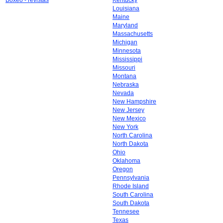
Boxeo - revistas
Kentucky
Louisiana
Maine
Maryland
Massachusetts
Michigan
Minnesota
Mississippi
Missouri
Montana
Nebraska
Nevada
New Hampshire
New Jersey
New Mexico
New York
North Carolina
North Dakota
Ohio
Oklahoma
Oregon
Pennsylvania
Rhode Island
South Carolina
South Dakota
Tennesee
Texas