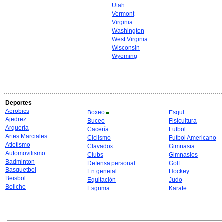
Utah
Vermont
Virginia
Washington
West Virginia
Wisconsin
Wyoming
Deportes
Aerobics
Boxeo
Esqui
Ajedrez
Buceo
Fisicultura
Arquería
Cacería
Futbol
Artes Marciales
Ciclismo
Futbol Americano
Atletismo
Clavados
Gimnasia
Automovilismo
Clubs
Gimnasios
Badminton
Defensa personal
Golf
Basquetbol
En general
Hockey
Beisbol
Equitación
Judo
Boliche
Esgrima
Karate