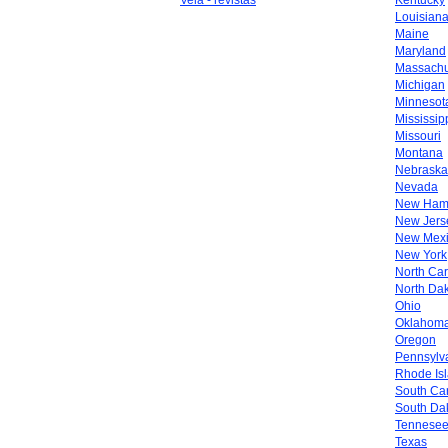
Vela - revistas
Kentucky
Louisian
Maine
Maryland
Massachu
Michigan
Minnesot
Mississip
Missouri
Montana
Nebraska
Nevada
New Ham
New Jers
New Mex
New York
North Car
North Da
Ohio
Oklahom
Oregon
Pennsylv
Rhode Is
South Car
South Da
Tennese
Texas