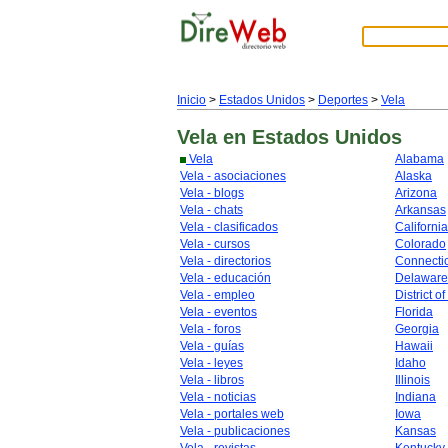
Inicio
>
Estados Unidos
>
Deportes
>
Vela
Vela
en Estados Unidos
Vela
Alabama
Vela - asociaciones
Alaska
Vela - blogs
Arizona
Vela - chats
Arkansas
Vela - clasificados
California
Vela - cursos
Colorado
Vela - directorios
Connecti
Vela - educación
Delaware
Vela - empleo
District o
Vela - eventos
Florida
Vela - foros
Georgia
Vela - guías
Hawaii
Vela - leyes
Idaho
Vela - libros
Illinois
Vela - noticias
Indiana
Vela - portales web
Iowa
Vela - publicaciones
Kansas