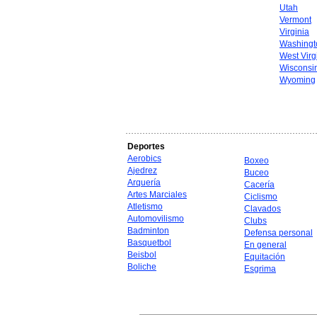
Utah
Vermont
Virginia
Washingt
West Virg
Wisconsi
Wyoming
Deportes
Aerobics
Boxeo
Ajedrez
Buceo
Arquería
Cacería
Artes Marciales
Ciclismo
Atletismo
Clavados
Automovilismo
Clubs
Badminton
Defensa personal
Basquetbol
En general
Beisbol
Equitación
Boliche
Esgrima