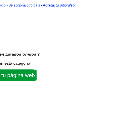
nicio
-
Selecciona otro país
-
Agrega tu Sitio Web!
en Estados Unidos
?
en esta categoría!