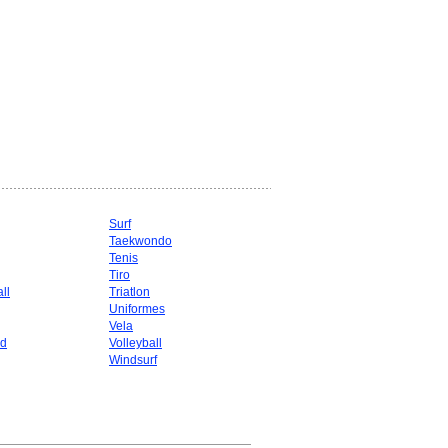
Surf
Taekwondo
g
Tenis
Tiro
ll
Triatlon
Uniformes
Vela
d
Volleyball
Windsurf