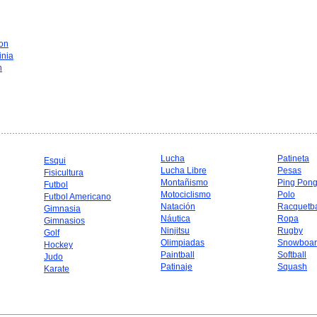
on
inia
n
Lucha
Patineta
Esqui
Lucha Libre
Pesas
Fisicultura
Montañismo
Ping Pon
Futbol
Motociclismo
Polo
Futbol Americano
Natación
Racquetba
Gimnasia
Náutica
Ropa
Gimnasios
Ninjitsu
Rugby
Golf
Olimpiadas
Snowboar
Hockey
Paintball
Softball
Judo
Patinaje
Squash
Karate