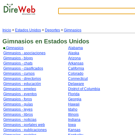
Inicio
>
Estados Unidos
>
Deportes
>
Gimnasios
Gimnasios
en Estados Unidos
Gimnasios
Alabama
Gimnasios - asociaciones
Alaska
Gimnasios - blogs
Arizona
Gimnasios - chats
Arkansas
Gimnasios - clasificados
California
Gimnasios - cursos
Colorado
Gimnasios - directorios
Connecticut
Gimnasios - educación
Delaware
Gimnasios - empleo
District of Columbia
Gimnasios - eventos
Florida
Gimnasios - foros
Georgia
Gimnasios - guías
Hawaii
Gimnasios - leyes
Idaho
Gimnasios - libros
Illinois
Gimnasios - noticias
Indiana
Gimnasios - portales web
Iowa
Gimnasios - publicaciones
Kansas