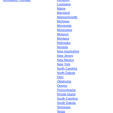
Gimnasios - revistas
Kentucky
Louisiana
Maine
Maryland
Massachusetts
Michigan
Minnesota
Mississippi
Missouri
Montana
Nebraska
Nevada
New Hampshire
New Jersey
New Mexico
New York
North Carolina
North Dakota
Ohio
Oklahoma
Oregon
Pennsylvania
Rhode Island
South Carolina
South Dakota
Tennesee
Texas