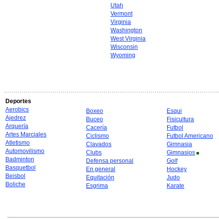
Utah
Vermont
Virginia
Washington
West Virginia
Wisconsin
Wyoming
Deportes
Aerobics
Boxeo
Esqui
Ajedrez
Buceo
Fisicultura
Arquería
Cacería
Futbol
Artes Marciales
Ciclismo
Futbol Americano
Atletismo
Clavados
Gimnasia
Automovilismo
Clubs
Gimnasios
Badminton
Defensa personal
Golf
Basquetbol
En general
Hockey
Beisbol
Equitación
Judo
Boliche
Esgrima
Karate