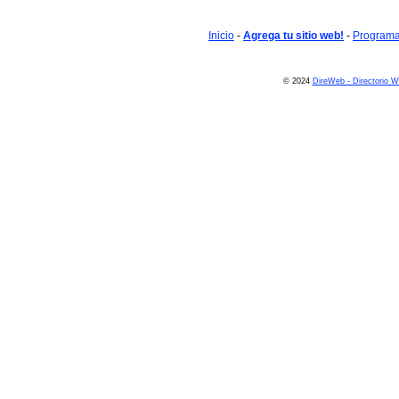
Inicio
-
Agrega tu sitio web!
-
Programa 
© 2024
DireWeb - Directorio 