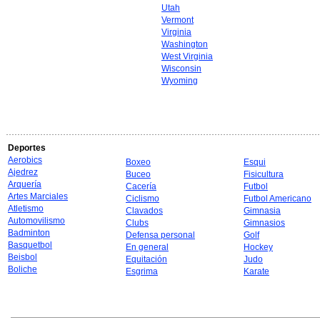
Utah
Vermont
Virginia
Washington
West Virginia
Wisconsin
Wyoming
Deportes
Aerobics
Boxeo
Esqui
Ajedrez
Buceo
Fisicultura
Arquería
Cacería
Futbol
Artes Marciales
Ciclismo
Futbol Americano
Atletismo
Clavados
Gimnasia
Automovilismo
Clubs
Gimnasios
Badminton
Defensa personal
Golf
Basquetbol
En general
Hockey
Beisbol
Equitación
Judo
Boliche
Esgrima
Karate