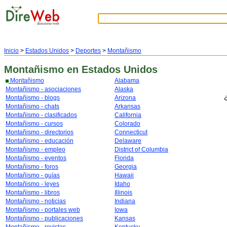
Inicio
>
Estados Unidos
>
Deportes
>
Montañismo
Montañismo
en Estados Unidos
Montañismo
Alabama
Montañismo - asociaciones
Alaska
Montañismo - blogs
Arizona
Montañismo - chats
Arkansas
Montañismo - clasificados
California
Montañismo - cursos
Colorado
Montañismo - directorios
Connecticut
Montañismo - educación
Delaware
Montañismo - empleo
District of Columbia
Montañismo - eventos
Florida
Montañismo - foros
Georgia
Montañismo - guías
Hawaii
Montañismo - leyes
Idaho
Montañismo - libros
Illinois
Montañismo - noticias
Indiana
Montañismo - portales web
Iowa
Montañismo - publicaciones
Kansas