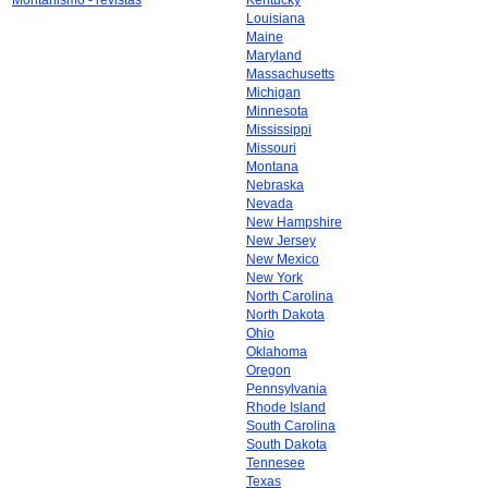
Montañismo - revistas
Kentucky
Louisiana
Maine
Maryland
Massachusetts
Michigan
Minnesota
Mississippi
Missouri
Montana
Nebraska
Nevada
New Hampshire
New Jersey
New Mexico
New York
North Carolina
North Dakota
Ohio
Oklahoma
Oregon
Pennsylvania
Rhode Island
South Carolina
South Dakota
Tennesee
Texas