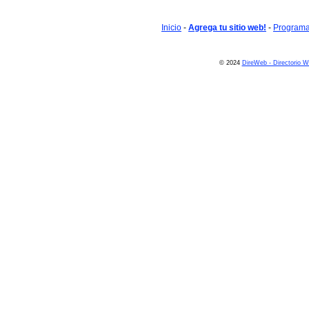
Inicio
-
Agrega tu sitio web!
-
Programa 
© 2024
DireWeb - Directorio 