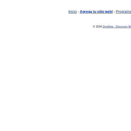
Inicio
-
Agrega tu sitio web!
-
Programa 
© 2024
DireWeb - Directorio 