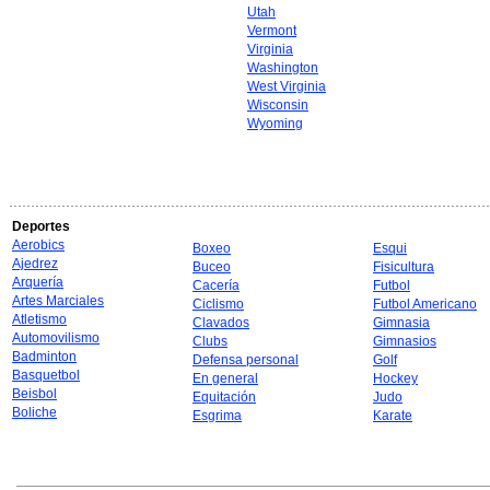
Utah
Vermont
Virginia
Washington
West Virginia
Wisconsin
Wyoming
Deportes
Aerobics
Boxeo
Esqui
Ajedrez
Buceo
Fisicultura
Arquería
Cacería
Futbol
Artes Marciales
Ciclismo
Futbol Americano
Atletismo
Clavados
Gimnasia
Automovilismo
Clubs
Gimnasios
Badminton
Defensa personal
Golf
Basquetbol
En general
Hockey
Beisbol
Equitación
Judo
Boliche
Esgrima
Karate