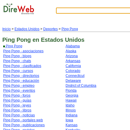
Inicio
>
Estados Unidos
>
Deportes
>
Ping Pong
Ping Pong
en Estados Unidos
Ping Pong
Alabama
Ping Pong - asociaciones
Alaska
Ping Pong - blogs
Arizona
Ping Pong - chats
Arkansas
Ping Pong - clasificados
California
Ping Pong - cursos
Colorado
Ping Pong - directorios
Connecticut
Ping Pong - educación
Delaware
Ping Pong - empleo
District of Columbia
Ping Pong - eventos
Florida
Ping Pong - foros
Georgia
Ping Pong - guías
Hawaii
Ping Pong - leyes
Idaho
Ping Pong - libros
Illinois
Ping Pong - noticias
Indiana
Ping Pong - portales web
Iowa
Ping Pong - publicaciones
Kansas