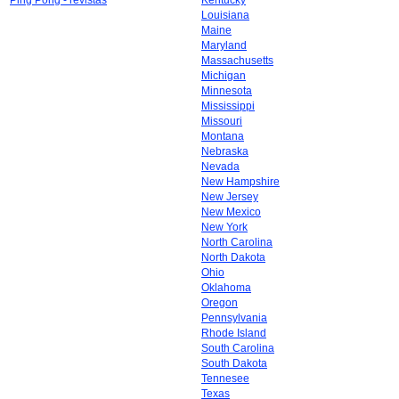
Ping Pong - revistas
Kentucky
Louisiana
Maine
Maryland
Massachusetts
Michigan
Minnesota
Mississippi
Missouri
Montana
Nebraska
Nevada
New Hampshire
New Jersey
New Mexico
New York
North Carolina
North Dakota
Ohio
Oklahoma
Oregon
Pennsylvania
Rhode Island
South Carolina
South Dakota
Tennesee
Texas